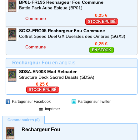
BP01-FR195
Rechargeur Fou
Commune
Battle Pack Aube Epique (BP01)
0,25 €
Commune
STOCK ÉPUISÉ
SGX3-FRG05
Rechargeur Fou
Commune
Coffret Speed Duel GX Duelistes des Ombres (SGX3)
0,25 €
Commune
EN STOCK
Rechargeur Fou
en anglais
SDSA-EN008
Mad Reloader
Structure Deck Sacred Beasts (SDSA)
0,25 €
STOCK ÉPUISÉ
Partager sur Facebook
Partager sur Twitter
Imprimer
Commentaires (0)
Rechargeur Fou