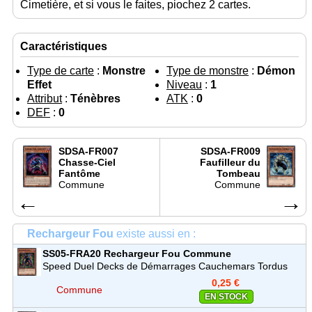
Cimetière, et si vous le faites, piochez 2 cartes.
Caractéristiques
Type de carte
:
Monstre
Type de monstre
:
Démon
Effet
Niveau
:
1
Attribut
:
Ténèbres
ATK
:
0
DEF
:
0
SDSA-FR007
SDSA-FR009
Chasse-Ciel
Faufilleur du
Fantôme
Tombeau
Commune
Commune
←
→
Rechargeur Fou
existe aussi en :
SS05-FRA20
Rechargeur Fou
Commune
Speed Duel Decks de Démarrages Cauchemars Tordus
(SS05)
0,25 €
Commune
EN STOCK