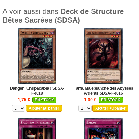
A voir aussi dans
Deck de Structure
Bêtes Sacrées (SDSA)
Danger ! Chupacabra !
Farfa, Malebranche des Abysses
SDSA-
Ardents
FR018
SDSA-FR016
1,75 €
1,00 €
EN STOCK
EN STOCK
Ajouter au panier
Ajouter au panier