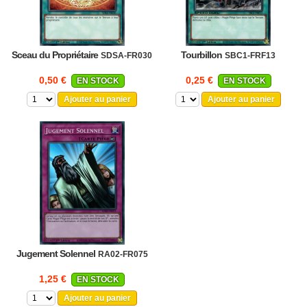
Sceau du Propriétaire
Tourbillon
SDSA-FR030
SBC1-FRF13
0,50 €
0,25 €
EN STOCK
EN STOCK
Ajouter au panier
Ajouter au panier
Jugement Solennel
RA02-FR075
1,25 €
EN STOCK
Ajouter au panier