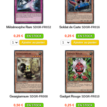
Métalmorphe Rare
Soldat de Carte
SDGR-FR032
SDGR-FR016
0,25 €
0,25 €
EN STOCK
EN STOCK
Ajouter au panier
Ajouter au panier
Geargiarmure
Gadget Rouge
SDGR-FR008
SDGR-FR010
0,50 €
0,25 €
EN STOCK
EN STOCK