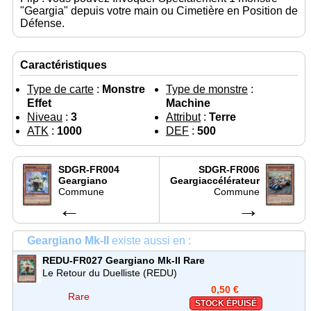
"Geargia" depuis votre main ou Cimetière en Position de
Défense.
Caractéristiques
Type de carte
:
Monstre
Type de monstre
:
Effet
Machine
Niveau
:
3
Attribut
:
Terre
ATK
:
1000
DEF
:
500
SDGR-FR004
SDGR-FR006
Geargiano
Geargiaccélérateur
Commune
Commune
←
→
Geargiano Mk-II
existe aussi en :
REDU-FR027
Geargiano Mk-II
Rare
Le Retour du Duelliste (REDU)
0,50 €
Rare
STOCK ÉPUISÉ