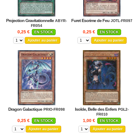
Projection Gravitationnelle
Furet Escrime de Feu
ABYR-
JOTL-FR097
FR054
0,25 €
0,25 €
EN STOCK
EN STOCK
Ajouter au panier
Ajouter au panier
Dragon Galactique
Isolde, Belle des Enfers
PRIO-FR098
PGL2-
FR010
0,25 €
1,00 €
EN STOCK
EN STOCK
Ajouter au panier
Ajouter au panier