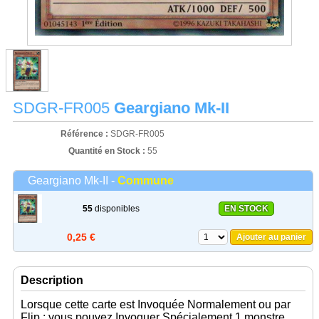
SDGR-FR005
Geargiano Mk-II
Référence :
SDGR-FR005
Quantité en Stock :
55
Geargiano Mk-II -
Commune
55
disponibles
EN STOCK
0,25 €
Ajouter au panier
Description
Lorsque cette carte est Invoquée Normalement ou par
Flip : vous pouvez Invoquer Spécialement 1 monstre