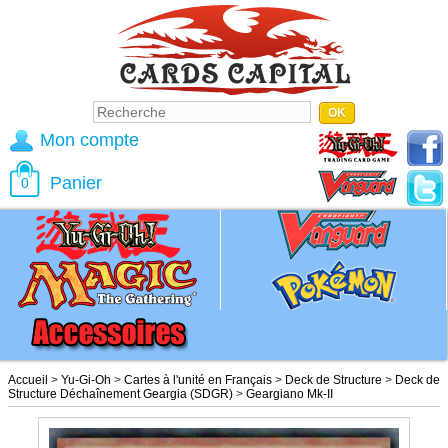
Mon compte
Panier
0
Accueil
>
Yu-Gi-Oh
>
Cartes à l'unité en Français
>
Deck de Structure
>
Deck de
Structure Déchaînement Geargia (SDGR)
>
Geargiano Mk-II