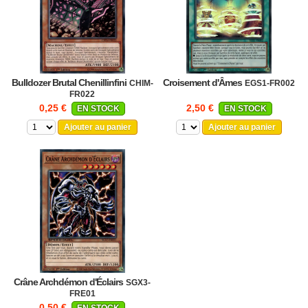
Bulldozer Brutal Chenillinfini
Croisement d'Âmes
CHIM-
EGS1-FR002
FR022
0,25 €
2,50 €
EN STOCK
EN STOCK
Ajouter au panier
Ajouter au panier
Crâne Archdémon d'Éclairs
SGX3-
FRE01
0,50 €
EN STOCK