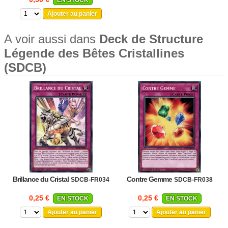
Ajouter au panier
A voir aussi dans
Deck de Structure
Légende des Bêtes Cristallines
(SDCB)
Brillance du Cristal
Contre Gemme
SDCB-FR034
SDCB-FR038
0,25 €
0,25 €
EN STOCK
EN STOCK
Ajouter au panier
Ajouter au panier