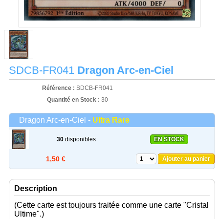
SDCB-FR041
Dragon Arc-en-Ciel
Référence :
SDCB-FR041
Quantité en Stock :
30
Dragon Arc-en-Ciel -
Ultra Rare
30
disponibles
EN STOCK
1,50 €
Ajouter au panier
Description
(Cette carte est toujours traitée comme une carte "Cristal
Ultime".)