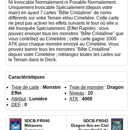
Ni Invocable Normalement ni Posable Normalement.
Uniquement Invocable Spécialement (depuis votre
main) en ayant 7 cartes "Bête Cristalline" de noms
différents sur votre Terrain et/ou Cimetière. Cette carte
ne peut pas activer les effets suivants le tour où elle a
été Invoquée Spécialement. (Effet Rapide) : vous
pouvez envoyer tous les monstres "Bête Cristalline" que
vous contrôlez au Cimetière ; cette carte gagne 1000
ATK pour chaque monstre envoyé au Cimetière. Vous
pouvez bannir tous les monstres "Bête Cristalline"
depuis votre Cimetière ; mélangez toutes les cartes sur
le Terrain dans le Deck.
Caractéristiques
Type de carte
:
Monstre
Type de monstre
:
Dragon
Effet
Niveau
:
10
Attribut
:
Lumière
ATK
:
4000
DEF
:
0
SDCB-FR040
SDCB-FR042
Métavers
Dragon Arc-en-Ciel
Commune
Surmultiplié du