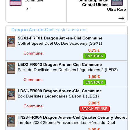
←
Cristal Ultime
Ultra Rare
→
Dragon Arc-en-Ciel
existe aussi en :
SGX1-FRF01
Dragon Arc-en-Ciel
Commune
Coffret Speed Duel GX Duel Academy (SGX1)
0,75 €
Commune
EN STOCK
LED2-FR043
Dragon Arc-en-Ciel
Commune
Pack du Duelliste Les Duellistes Légendaires 2 (LED2)
1,50 €
Commune
EN STOCK
LDS1-FR099
Dragon Arc-en-Ciel
Commune
Box Duellistes Légendaires Saison 1 (LDS1)
2,00 €
Commune
STOCK ÉPUISÉ
TN23-FR004
Dragon Arc-en-Ciel
Quarter Century Secret
Rare
Tin Box 2023 25ème Anniversaire Les Héros du Duel
(TN23)
5,50 €