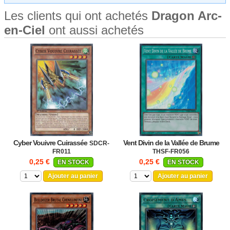
Les clients qui ont achetés
Dragon Arc-
en-Ciel
ont aussi achetés
Cyber Vouivre Cuirassée
Vent Divin de la Vallée de Brume
SDCR-
FR011
THSF-FR056
0,25 €
0,25 €
EN STOCK
EN STOCK
Ajouter au panier
Ajouter au panier