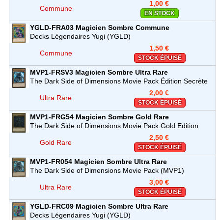
1,00 €
Commune
EN STOCK
YGLD-FRA03
Magicien Sombre
Commune
Decks Légendaires Yugi (YGLD)
1,50 €
Commune
STOCK ÉPUISÉ
MVP1-FRSV3
Magicien Sombre
Ultra Rare
The Dark Side of Dimensions Movie Pack Édition Secrète
(MVP1)
2,00 €
Ultra Rare
STOCK ÉPUISÉ
MVP1-FRG54
Magicien Sombre
Gold Rare
The Dark Side of Dimensions Movie Pack Gold Edition
(MVP1)
2,50 €
Gold Rare
STOCK ÉPUISÉ
MVP1-FR054
Magicien Sombre
Ultra Rare
The Dark Side of Dimensions Movie Pack (MVP1)
3,00 €
Ultra Rare
STOCK ÉPUISÉ
YGLD-FRC09
Magicien Sombre
Ultra Rare
Decks Légendaires Yugi (YGLD)