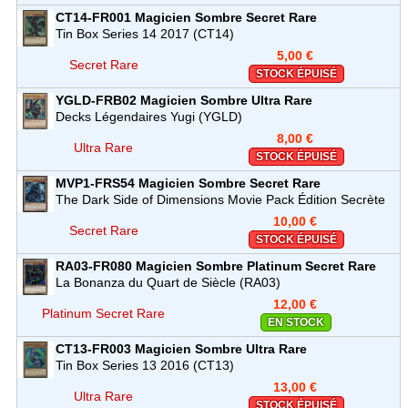
CT14-FR001
Magicien Sombre
Secret Rare
Tin Box Series 14 2017 (CT14)
5,00 €
Secret Rare
STOCK ÉPUISÉ
YGLD-FRB02
Magicien Sombre
Ultra Rare
Decks Légendaires Yugi (YGLD)
8,00 €
Ultra Rare
STOCK ÉPUISÉ
MVP1-FRS54
Magicien Sombre
Secret Rare
The Dark Side of Dimensions Movie Pack Édition Secrète
(MVP1)
10,00 €
Secret Rare
STOCK ÉPUISÉ
RA03-FR080
Magicien Sombre
Platinum Secret Rare
La Bonanza du Quart de Siècle (RA03)
12,00 €
Platinum Secret Rare
EN STOCK
CT13-FR003
Magicien Sombre
Ultra Rare
Tin Box Series 13 2016 (CT13)
13,00 €
Ultra Rare
STOCK ÉPUISÉ