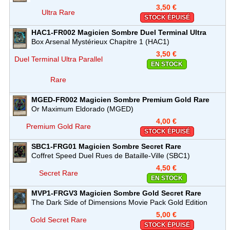
3,50 €
Ultra Rare
STOCK ÉPUISÉ
HAC1-FR002
Magicien Sombre
Duel Terminal Ultra
Parallel Rare
Box Arsenal Mystérieux Chapitre 1 (HAC1)
3,50 €
Duel Terminal Ultra Parallel
EN STOCK
Rare
MGED-FR002
Magicien Sombre
Premium Gold Rare
Or Maximum Eldorado (MGED)
4,00 €
Premium Gold Rare
STOCK ÉPUISÉ
SBC1-FRG01
Magicien Sombre
Secret Rare
Coffret Speed Duel Rues de Bataille-Ville (SBC1)
4,50 €
Secret Rare
EN STOCK
MVP1-FRGV3
Magicien Sombre
Gold Secret Rare
The Dark Side of Dimensions Movie Pack Gold Edition
(MVP1)
5,00 €
Gold Secret Rare
STOCK ÉPUISÉ