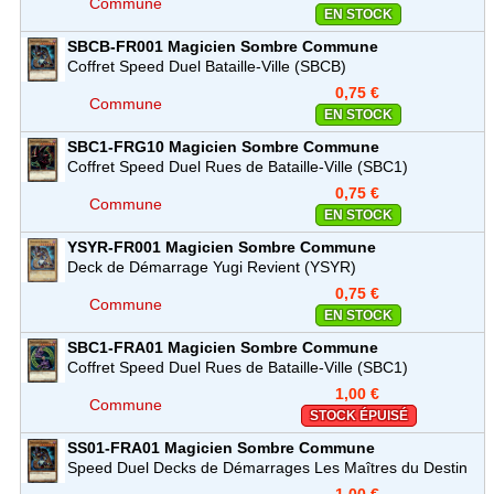
Commune
EN STOCK
SBCB-FR001
Magicien Sombre
Commune
Coffret Speed Duel Bataille-Ville (SBCB)
0,75 €
Commune
EN STOCK
SBC1-FRG10
Magicien Sombre
Commune
Coffret Speed Duel Rues de Bataille-Ville (SBC1)
0,75 €
Commune
EN STOCK
YSYR-FR001
Magicien Sombre
Commune
Deck de Démarrage Yugi Revient (YSYR)
0,75 €
Commune
EN STOCK
SBC1-FRA01
Magicien Sombre
Commune
Coffret Speed Duel Rues de Bataille-Ville (SBC1)
1,00 €
Commune
STOCK ÉPUISÉ
SS01-FRA01
Magicien Sombre
Commune
Speed Duel Decks de Démarrages Les Maîtres du Destin
(SS01)