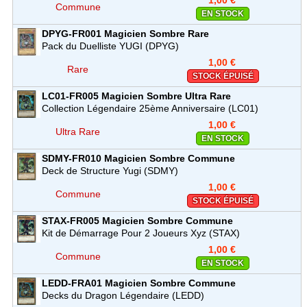
1,00 €
Commune
EN STOCK
DPYG-FR001
Magicien Sombre
Rare
Pack du Duelliste YUGI (DPYG)
1,00 €
Rare
STOCK ÉPUISÉ
LC01-FR005
Magicien Sombre
Ultra Rare
Collection Légendaire 25ème Anniversaire (LC01)
1,00 €
Ultra Rare
EN STOCK
SDMY-FR010
Magicien Sombre
Commune
Deck de Structure Yugi (SDMY)
1,00 €
Commune
STOCK ÉPUISÉ
STAX-FR005
Magicien Sombre
Commune
Kit de Démarrage Pour 2 Joueurs Xyz (STAX)
1,00 €
Commune
EN STOCK
LEDD-FRA01
Magicien Sombre
Commune
Decks du Dragon Légendaire (LEDD)