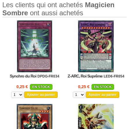
Les clients qui ont achetés
Magicien
Sombre
ont aussi achetés
Synchro du Roi
Z-ARC, Roi Suprême
DPDG-FR034
LED6-FR054
0,25 €
0,25 €
EN STOCK
EN STOCK
Ajouter au panier
Ajouter au panier