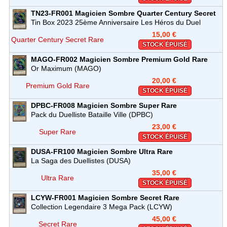
TN23-FR001
Magicien Sombre
Quarter Century Secret
Rare
Tin Box 2023 25ème Anniversaire Les Héros du Duel
(TN23)
15,00 €
Quarter Century Secret Rare
STOCK ÉPUISÉ
MAGO-FR002
Magicien Sombre
Premium Gold Rare
Or Maximum (MAGO)
20,00 €
Premium Gold Rare
STOCK ÉPUISÉ
DPBC-FR008
Magicien Sombre
Super Rare
Pack du Duelliste Bataille Ville (DPBC)
23,00 €
Super Rare
STOCK ÉPUISÉ
DUSA-FR100
Magicien Sombre
Ultra Rare
La Saga des Duellistes (DUSA)
35,00 €
Ultra Rare
STOCK ÉPUISÉ
LCYW-FR001
Magicien Sombre
Secret Rare
Collection Legendaire 3 Mega Pack (LCYW)
45,00 €
Secret Rare