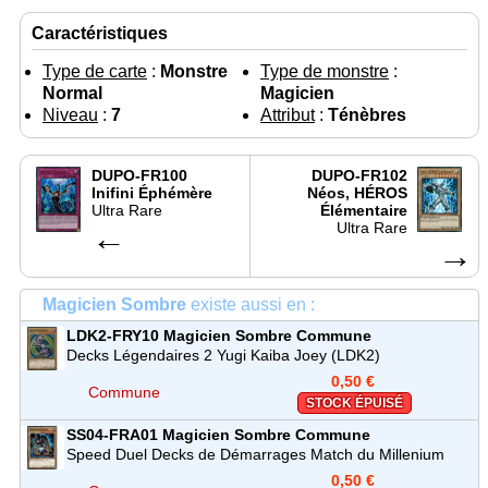
Caractéristiques
Type de carte
:
Monstre
Type de monstre
:
Normal
Magicien
Niveau
:
7
Attribut
:
Ténèbres
DUPO-FR100
DUPO-FR102
Inifini Éphémère
Néos, HÉROS
Ultra Rare
Élémentaire
←
Ultra Rare
→
Magicien Sombre
existe aussi en :
LDK2-FRY10
Magicien Sombre
Commune
Decks Légendaires 2 Yugi Kaiba Joey (LDK2)
0,50 €
Commune
STOCK ÉPUISÉ
SS04-FRA01
Magicien Sombre
Commune
Speed Duel Decks de Démarrages Match du Millenium
(SS04)
0,50 €