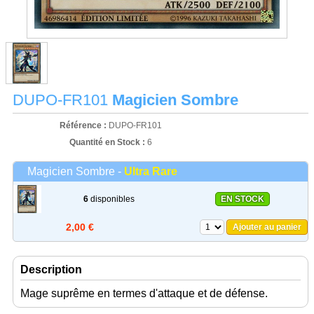
DUPO-FR101
Magicien Sombre
Référence :
DUPO-FR101
Quantité en Stock :
6
Magicien Sombre -
Ultra Rare
6
disponibles
EN STOCK
2,00 €
Ajouter au panier
Description
Mage suprême en termes d'attaque et de défense.