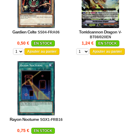
Gardien Celte
Torridcannon Dragon
SS04-FRA06
V-
BT08/020EN
0,50 €
1,24 €
EN STOCK
EN STOCK
Ajouter au panier
Ajouter au panier
Rayon Nocturne
SGX1-FRB16
0,75 €
EN STOCK