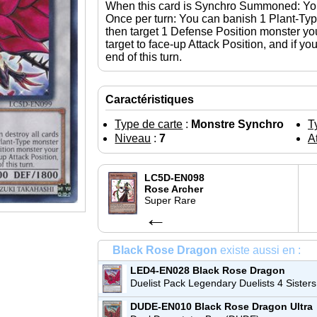
When this card is Synchro Summoned: You c
Once per turn: You can banish 1 Plant-Ty
then target 1 Defense Position monster yo
target to face-up Attack Position, and if yo
end of this turn.
Caractéristiques
Type de carte
:
Monstre Synchro
T
Niveau
:
7
At
LC5D-EN098
Rose Archer
Super Rare
←
Black Rose Dragon
existe aussi en :
LED4-EN028
Black Rose Dragon
Commune
Duelist Pack Legendary Duelists 4 Sisters
the Rose (LED4)
DUDE-EN010
Black Rose Dragon
Ultra