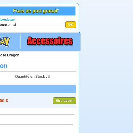
Frais de port gratuit
*
ewsletter
Rose Dragon
gon
Quantité en Stock :
0
,00 €
Etre averti