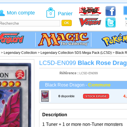
Mon compte
Panier
0
N
>
Legendary Collection
>
Legendary Collection 5DS Mega Pack (LC5D)
>
Black 
LC5D-EN099
Black Rose Dra
Référence :
LC5D-EN099
Black Rose Dragon -
Commune
4
0
disponible
STOCK ÉPUISÉ
Description
1 Tuner + 1 or more non-Tuner monsters