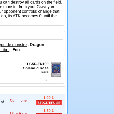
an destroy all cards on the field.
pe monster from your Graveyard,
ur opponent controls; change that
u do, its ATK becomes 0 until the
ype de monstre
:
Dragon
tribut
:
Feu
LC5D-EN100
Splendid Rose
Rare
→
1,00 €
Commune
 of
STOCK ÉPUISÉ
1,50 €
Ultra Rare