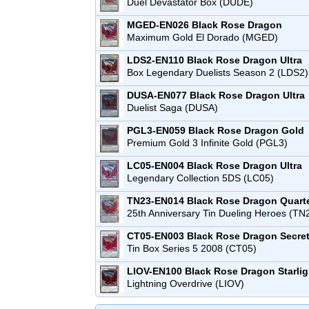
Rare
Duel Devastator Box (DUDE)
MGED-EN026
Black Rose Dragon
Premium Gold Rare
Maximum Gold El Dorado (MGED)
LDS2-EN110
Black Rose Dragon
Ultra
Rare
Box Legendary Duelists Season 2 (LDS2)
DUSA-EN077
Black Rose Dragon
Ultra
Rare
Duelist Saga (DUSA)
PGL3-EN059
Black Rose Dragon
Gold
Rare
Premium Gold 3 Infinite Gold (PGL3)
LC05-EN004
Black Rose Dragon
Ultra
Rare
Legendary Collection 5DS (LC05)
TN23-EN014
Black Rose Dragon
Quart
Century Secret Rare
25th Anniversary Tin Dueling Heroes (TN
CT05-EN003
Black Rose Dragon
Secre
Rare
Tin Box Series 5 2008 (CT05)
LIOV-EN100
Black Rose Dragon
Starli
Rare
Lightning Overdrive (LIOV)