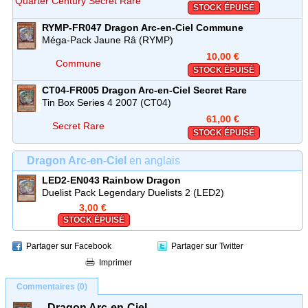
Quarter Century Secret Rare
STOCK ÉPUISÉ
RYMP-FR047
Dragon Arc-en-Ciel
Commune
Méga-Pack Jaune Râ (RYMP)
10,00 €
Commune
STOCK ÉPUISÉ
CT04-FR005
Dragon Arc-en-Ciel
Secret Rare
Tin Box Series 4 2007 (CT04)
61,00 €
Secret Rare
STOCK ÉPUISÉ
Dragon Arc-en-Ciel
en anglais
LED2-EN043
Rainbow Dragon
Duelist Pack Legendary Duelists 2 (LED2)
3,00 €
STOCK ÉPUISÉ
Partager sur Facebook
Partager sur Twitter
Imprimer
Commentaires (0)
Dragon Arc-en-Ciel