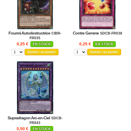
Fourmi Autodestructrice
Contre Gemme
CIBR-
SDCB-FR038
FR035
0,25 €
0,25 €
EN STOCK
EN STOCK
Ajouter au panier
Ajouter au panier
Supradragon Arc-en-Ciel
SDCB-
FR043
0,50 €
EN STOCK