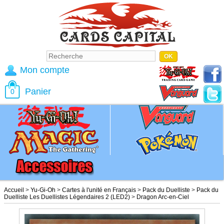
Mon compte
Panier
0
Accueil
>
Yu-Gi-Oh
>
Cartes à l'unité en Français
>
Pack du Duelliste
>
Pack du
Duelliste Les Duellistes Légendaires 2 (LED2)
>
Dragon Arc-en-Ciel