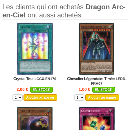
Les clients qui ont achetés
Dragon Arc-
en-Ciel
ont aussi achetés
Crystal Tree
Chevalier Légendaire Timée
LCGX-EN170
LEDD-
FRA07
2,00 €
1,00 €
EN STOCK
EN STOCK
Ajouter au panier
Ajouter au panier