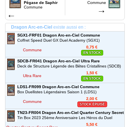
Pégase de Saphir
Commune
Commune
→
←
Dragon Arc-en-Ciel
existe aussi en :
SGX1-FRF01
Dragon Arc-en-Ciel
Commune
Coffret Speed Duel GX Duel Academy (SGX1)
0,75 €
Commune
EN STOCK
SDCB-FR041
Dragon Arc-en-Ciel
Ultra Rare
Deck de Structure Légende des Bêtes Cristallines (SDCB)
1,50 €
Ultra Rare
EN STOCK
LDS1-FR099
Dragon Arc-en-Ciel
Commune
Box Duellistes Légendaires Saison 1 (LDS1)
2,00 €
Commune
STOCK ÉPUISÉ
TN23-FR004
Dragon Arc-en-Ciel
Quarter Century Secret
Rare
Tin Box 2023 25ème Anniversaire Les Héros du Duel
(TN23)
5,50 €