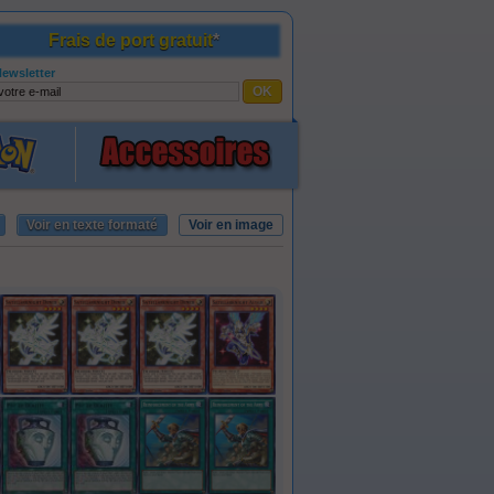
Frais de port gratuit
*
ewsletter
Voir en texte formaté
Voir en image