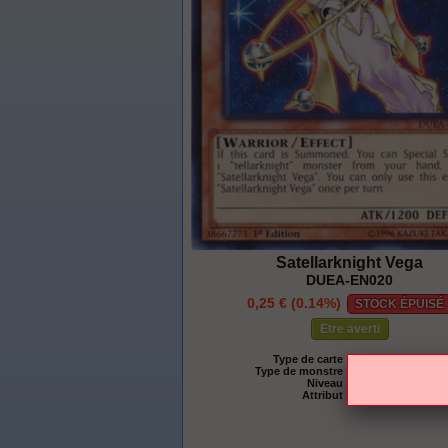
Satellarknight Vega
DUEA-EN020
0,25 € (0.14%)
STOCK ÉPUISÉ
Etre averti
Type de carte :
Monstre Effet
Type de monstre :
Guerrier
Niveau :
4
Attribut :
Lumière