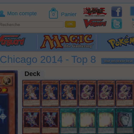
Mon compte
Panier
0
N
Chicago 2014 - Top 8
Voir en texte brut
Deck