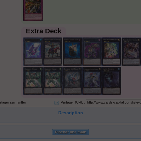
Extra Deck
rtager sur Twitter
Partager l'URL
:
Description
Piocher une main