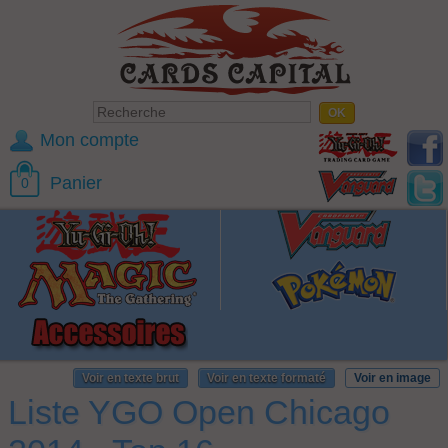
Mon compte
Panier
0
Voir en texte brut
Voir en texte formaté
Voir en image
Liste YGO Open Chicago