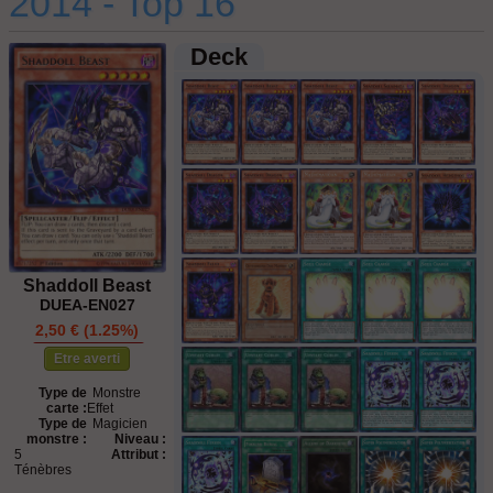
2014 - Top 16
Deck
Shaddoll Beast
DUEA-EN027
2,50 € (1.25%)
STOCK ÉPUISÉ
Etre averti
Type de
Monstre
carte :
Effet
Type de
Magicien
monstre :
Niveau :
5
Attribut :
Ténèbres