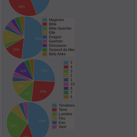
30%
Magicien
Bête
Bête-Guerrier
Elfe
11%
Dragon
52%
Guerrier
Dinosaure
15%
Serpent de Mer
Bête Ailée
5
4
11%
26%
3
2
1
10
11%
8
26%
7
11%
6
Ténèbres
Terre
Lumière
Feu
44%
Eau
26%
Vent