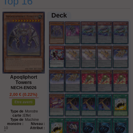
Top 16
Deck
Apoqliphort
Towers
NECH-EN026
2,00 € (0.22%)
STOCK ÉPUISÉ
Etre averti
Type de
Monstre
carte :
Effet
Type de
Machine
monstre :
Niveau :
10
Attribut :
Terre