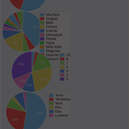
Machine
Dragon
Bête
Démon
39%
Insecte
Dinosaure
Plante
18%
Aqua
Bête Ailée
Magicien
Guerrier
10
Serpent de Mer
8
16%
7
32%
6
5
2
4
26%
11%
11%
Terre
Ténèbres
Vent
Feu
Eau
53%
Lumière
26%