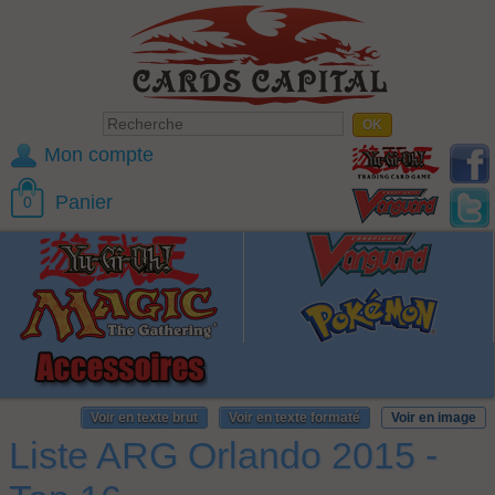
Mon compte
Panier
0
Voir en texte brut
Voir en texte formaté
Voir en image
Liste ARG Orlando 2015 -