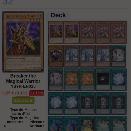
32
Deck
Breaker the
Magical Warrior
YSYR-EN015
0,25 € (0.1%)
STOCK
ÉPUISÉ
Etre averti
Type de
Monstre
carte :
Effet
Type de
Magicien
monstre :
Niveau :
4
Attribut :
Ténèbres