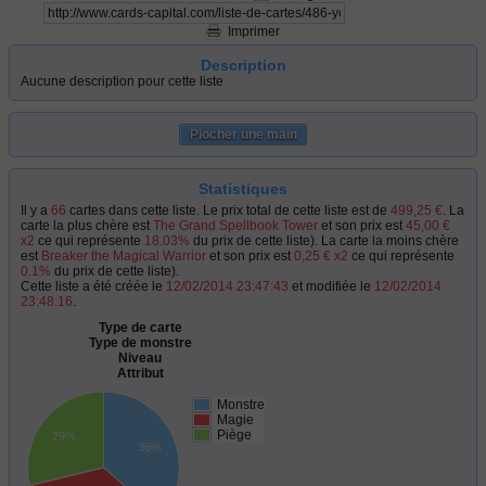
Imprimer
Description
Aucune description pour cette liste
Piocher une main
Statistiques
Il y a
66
cartes dans cette liste. Le prix total de cette liste est de
499,25 €
. La
carte la plus chère est
The Grand Spellbook Tower
et son prix est
45,00 €
x2
ce qui représente
18.03%
du prix de cette liste). La carte la moins chère
est
Breaker the Magical Warrior
et son prix est
0,25 € x2
ce qui représente
0.1%
du prix de cette liste).
Cette liste a été créée le
12/02/2014 23:47:43
et modifiée le
12/02/2014
23:48:16
.
Type de carte
Type de monstre
Niveau
Attribut
Monstre
Magie
Piège
29%
36%