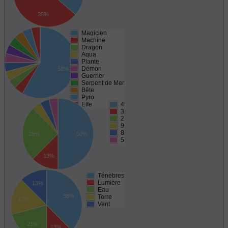
35%
Magicien
Machine
Dragon
Aqua
Plante
Démon
58%
Guerrier
Serpent de Mer
Bête
Pyro
Elfe
4
3
2
9
8
25%
50%
5
13%
Ténèbres
Lumière
13%
Eau
38%
Terre
17%
Vent
21%
13%