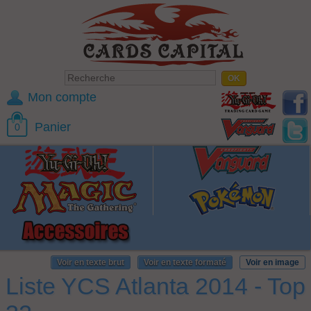
Mon compte
Panier
0
Voir en texte brut
Voir en texte formaté
Voir en image
Liste YCS Atlanta 2014 - Top