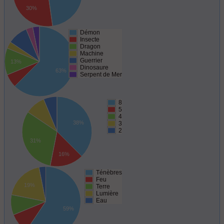
30%
Démon
Insecte
Dragon
Machine
Guerrier
13%
Dinosaure
63%
Serpent de Mer
8
5
4
38%
3
2
31%
16%
Ténèbres
Feu
19%
Terre
Lumière
Eau
59%