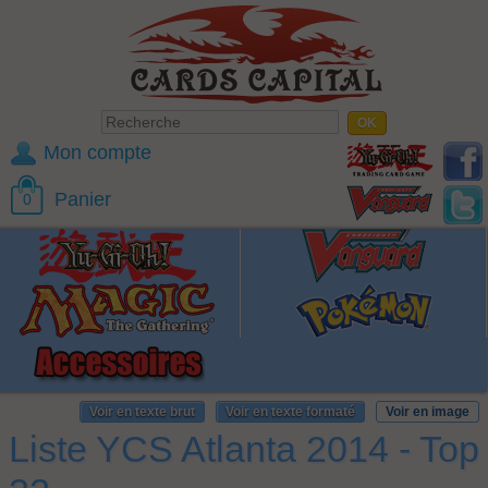
Mon compte
Panier
0
Voir en texte brut
Voir en texte formaté
Voir en image
Liste YCS Atlanta 2014 - Top