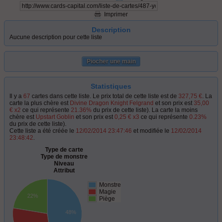
Imprimer
Description
Aucune description pour cette liste
Piocher une main
Statistiques
Il y a
67
cartes dans cette liste. Le prix total de cette liste est de
327,75 €
. La
carte la plus chère est
Divine Dragon Knight Felgrand
et son prix est
35,00
€ x2
ce qui représente
21.36%
du prix de cette liste). La carte la moins
chère est
Upstart Goblin
et son prix est
0,25 € x3
ce qui représente
0.23%
du prix de cette liste).
Cette liste a été créée le
12/02/2014 23:47:46
et modifiée le
12/02/2014
23:48:42
.
Type de carte
Type de monstre
Niveau
Attribut
Monstre
Magie
22%
Piège
48%