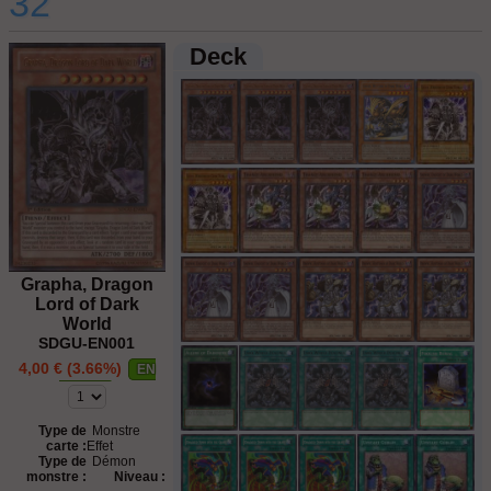
32
Deck
Grapha, Dragon
Lord of Dark
World
SDGU-EN001
4,00 € (3.66%)
EN
STOCK
Ajouter au panier
Type de
Monstre
carte :
Effet
Type de
Démon
monstre :
Niveau :