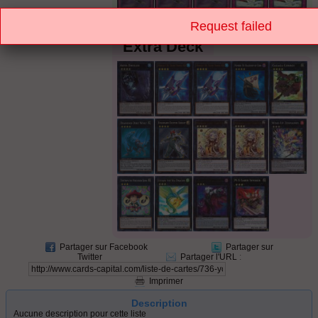
Request failed
Extra Deck
Partager sur Facebook
Partager sur
Twitter
Partager l'URL
:
Imprimer
Description
Aucune description pour cette liste