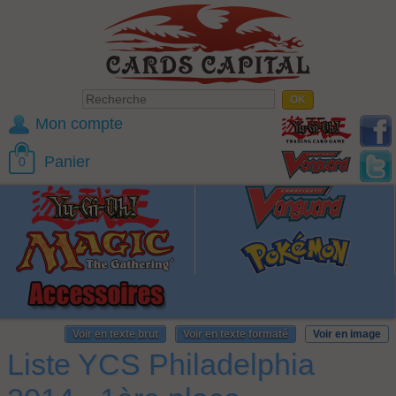
Mon compte
Panier
0
Voir en texte brut
Voir en texte formaté
Voir en image
Liste YCS Philadelphia