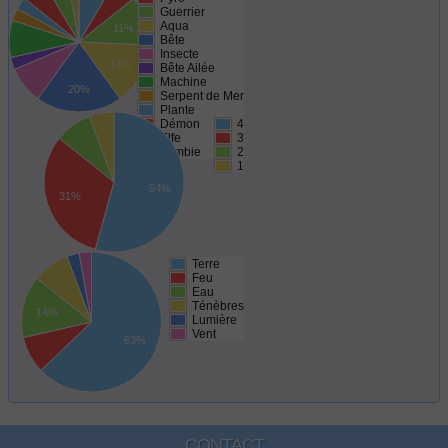
Guerrier
Aqua
11%
Bête
Insecte
14%
Bête Ailée
Machine
20%
Serpent de Mer
Plante
Démon
4
Elfe
3
Zombie
2
1
54%
31%
Terre
Feu
Eau
Ténèbres
14%
Lumière
Vent
63%
CONTACT