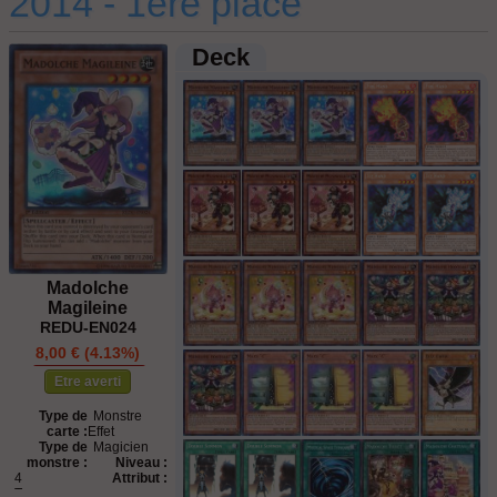
2014 - 1ère place
Deck
Madolche
Magileine
REDU-EN024
8,00 € (4.13%)
STOCK ÉPUISÉ
Etre averti
Type de
Monstre
carte :
Effet
Type de
Magicien
monstre :
Niveau :
4
Attribut :
Terre