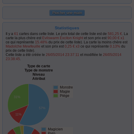
Piocher une main
Statistiques
Il y a
61
cartes dans cette liste. Le prix total de cette liste est de
581,25 €
. La
carte la plus chère est
Evilswarm Exciton Knight
et son prix est
90,00 € x1
ce qui représente
15.48%
du prix de cette liste). La carte la moins chère est
Madolche Mewfeuille
et son prix est
0,25 € x3
ce qui représente
0.13%
du
prix de cette liste).
Cette liste a été créée le
26/05/2014 23:37:11
et modifiée le
26/05/2014
23:38:45
.
Type de carte
Type de monstre
Niveau
Attribut
Monstre
Magie
Piège
31%
57%
11%
Magicien
Pyro