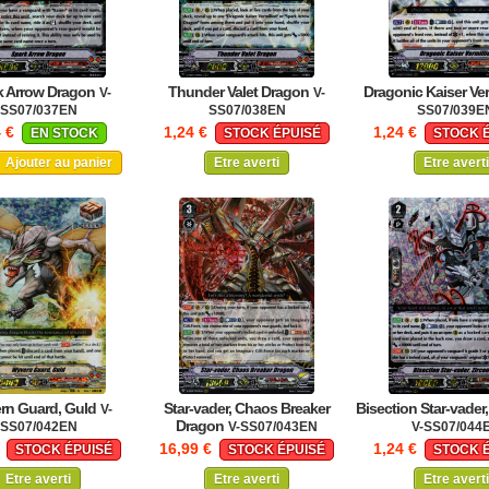
k Arrow Dragon
Thunder Valet Dragon
Dragonic Kaiser Ver
V-
V-
SS07/037EN
SS07/038EN
SS07/039E
4 €
1,24 €
1,24 €
EN STOCK
STOCK ÉPUISÉ
STOCK 
Ajouter au panier
Etre averti
Etre averti
rn Guard, Guld
Star-vader, Chaos Breaker
Bisection Star-vader
V-
Dragon
SS07/042EN
V-SS07/043EN
V-SS07/044
€
16,99 €
1,24 €
STOCK ÉPUISÉ
STOCK ÉPUISÉ
STOCK 
Etre averti
Etre averti
Etre averti