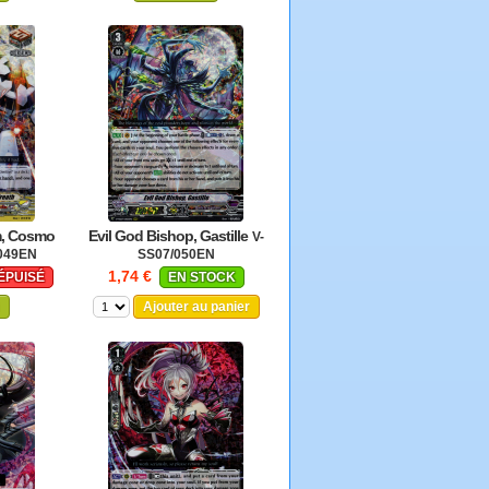
m, Cosmo
Evil God Bishop, Gastille
V-
049EN
SS07/050EN
1,74 €
ÉPUISÉ
EN STOCK
Ajouter au panier