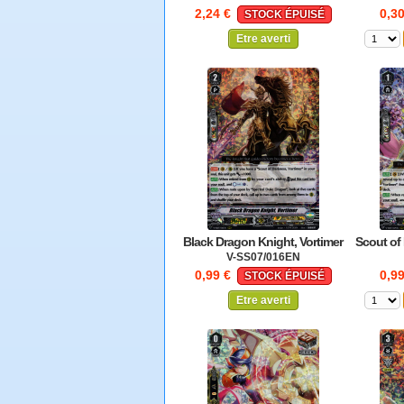
2,24 €
0,3
STOCK ÉPUISÉ
Etre averti
Black Dragon Knight, Vortimer
Scout of
V-SS07/016EN
0,99 €
0,9
STOCK ÉPUISÉ
Etre averti