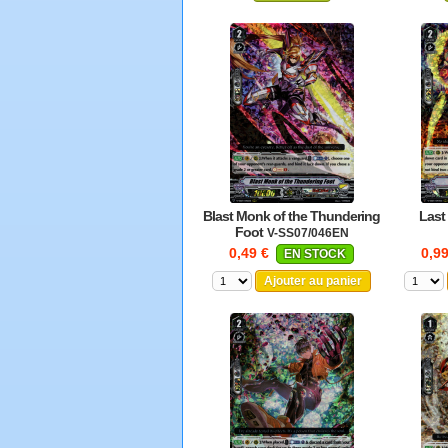
Blast Monk of the Thundering
Last
Foot
V-SS07/046EN
0,49 €
0,9
EN STOCK
Ajouter au panier