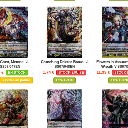
 Crust, Meranel
Crunching Deletor, Baruol
Flowers in Vacuu
V-
V-
Wreath
SS07/047EN
SS07/048EN
V-SS07/
9 €
1,74 €
11,99 €
EN STOCK
STOCK ÉPUISÉ
STOCK 
Ajouter au panier
Etre averti
Etre averti