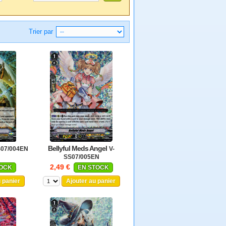
Trier par
Bellyful Meds Angel
S07/004EN
V-
SS07/005EN
2,49 €
TOCK
EN STOCK
u panier
Ajouter au panier