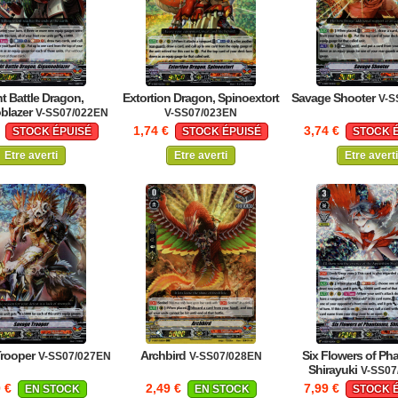
t Battle Dragon,
Extortion Dragon, Spinoextort
Savage Shooter
V-S
blazer
V-SS07/022EN
V-SS07/023EN
€
1,74 €
3,74 €
STOCK ÉPUISÉ
STOCK ÉPUISÉ
STOCK 
Etre averti
Etre averti
Etre averti
rooper
Archbird
Six Flowers of Ph
V-SS07/027EN
V-SS07/028EN
Shirayuki
V-SS07
0 €
2,49 €
7,99 €
EN STOCK
EN STOCK
STOCK 