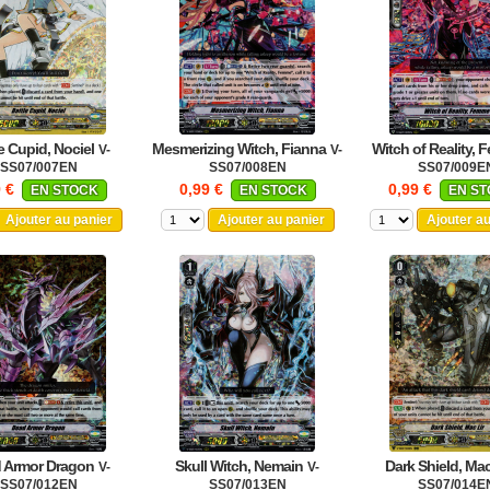
e Cupid, Nociel
Mesmerizing Witch, Fianna
Witch of Reality,
V-
V-
SS07/007EN
SS07/008EN
SS07/009E
9 €
0,99 €
0,99 €
EN STOCK
EN STOCK
EN S
Ajouter au panier
Ajouter au panier
Ajouter a
 Armor Dragon
Skull Witch, Nemain
Dark Shield, Mac
V-
V-
SS07/012EN
SS07/013EN
SS07/014E