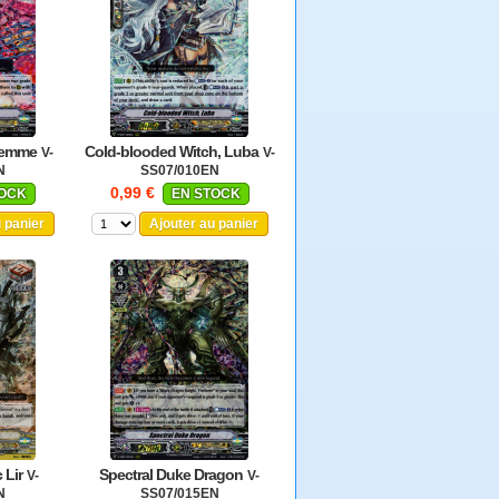
 Femme
Cold-blooded Witch, Luba
V-
V-
N
SS07/010EN
0,99 €
TOCK
EN STOCK
u panier
Ajouter au panier
 Lir
Spectral Duke Dragon
V-
V-
N
SS07/015EN