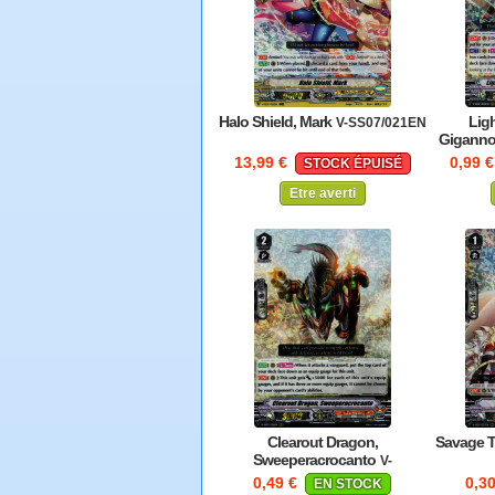
Halo Shield, Mark
Ligh
V-SS07/021EN
Giganno
13,99 €
0,99 
STOCK ÉPUISÉ
Etre averti
Clearout Dragon,
Savage T
Sweeperacrocanto
V-
SS07/026EN
0,49 €
0,3
EN STOCK