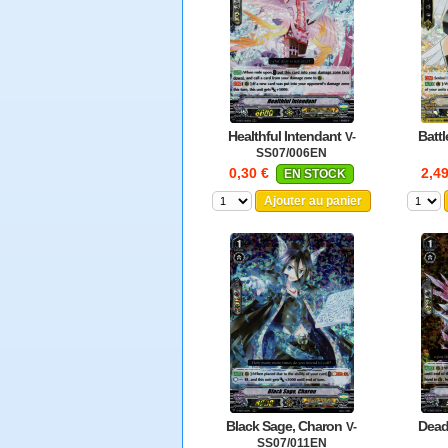
Healthful Intendant
Battl
V-
SS07/006EN
0,30 €
2,4
EN STOCK
Ajouter au panier
Black Sage, Charon
Dead
V-
SS07/011EN