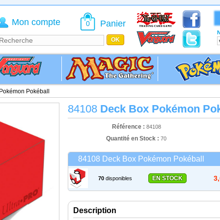
Mon compte
Panier
0
N
Pokémon Pokéball
84108
Deck Box Pokémon Pok
Référence :
84108
Quantité en Stock :
70
84108 Deck Box Pokémon Pokéball
3
EN STOCK
70
disponibles
Description