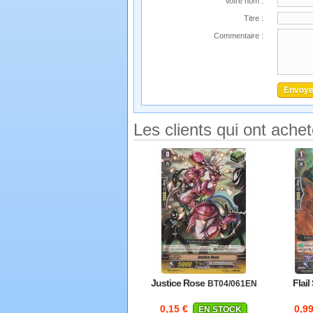
Votre nom :
Titre :
Commentaire :
Les clients qui ont ache
Justice Rose
Flail
BT04/061EN
0,15 €
0,9
EN STOCK