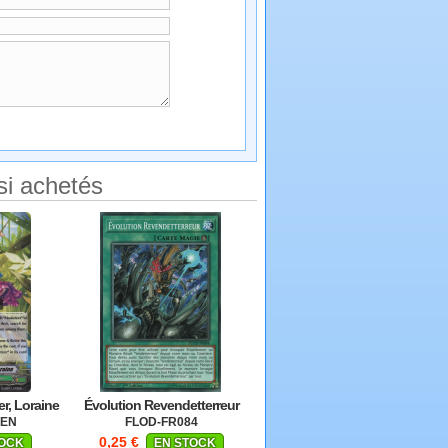
si achetés
r, Loraine
Évolution Revendetterreur
6EN
FLOD-FR084
0,25 €
TOCK
EN STOCK