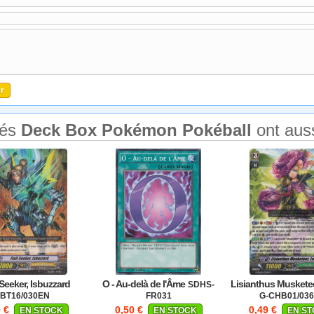
tés
Deck Box Pokémon Pokéball
ont aus
 Seeker, Isbuzzard
O - Au-delà de l'Âme
Lisianthus Musketee
SDHS-
BT16/030EN
FR031
G-CHB01/03
9 €
0,50 €
0,49 €
EN STOCK
EN STOCK
EN S