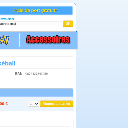
Frais de port gratuit
*
ewsletter
éball
EAN :
0074427841089
,00 €
Ajouter au panier