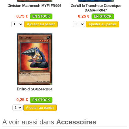
Division Mathmech
Zer'oll le Trancheur Cosmique
MYFI-FR006
DAMA-FR047
0,75 €
0,25 €
EN STOCK
EN STOCK
Ajouter au panier
Ajouter au panier
Drillroid
SGX2-FRB04
0,25 €
EN STOCK
Ajouter au panier
A voir aussi dans
Accessoires