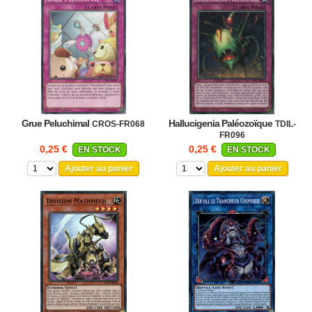
Grue Peluchimal
Hallucigenia Paléozoïque
CROS-FR068
TDIL-
FR096
0,25 €
0,25 €
EN STOCK
EN STOCK
Ajouter au panier
Ajouter au panier