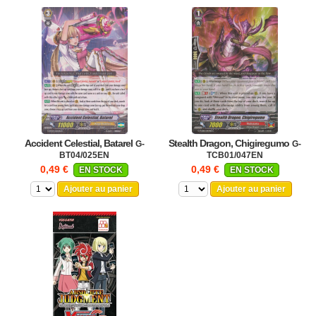
Accident Celestial, Batarel
Stealth Dragon, Chigiregumo
G-
G-
BT04/025EN
TCB01/047EN
0,49 €
0,49 €
EN STOCK
EN STOCK
Ajouter au panier
Ajouter au panier