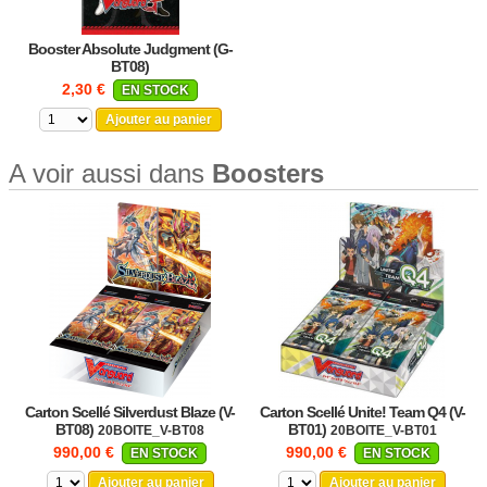
Booster Absolute Judgment (G-
BT08)
2,30 €
EN STOCK
Ajouter au panier
A voir aussi dans
Boosters
Carton Scellé Silverdust Blaze (V-
Carton Scellé Unite! Team Q4 (V-
BT08)
BT01)
20BOITE_V-BT08
20BOITE_V-BT01
990,00 €
990,00 €
EN STOCK
EN STOCK
Ajouter au panier
Ajouter au panier