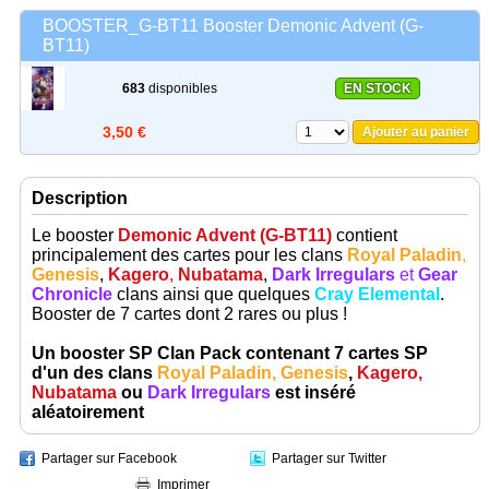
BOOSTER_G-BT11 Booster Demonic Advent (G-
BT11)
683
disponibles
EN STOCK
3,50 €
Ajouter au panier
Description
Le booster
Demonic Advent (G-BT11)
contient
principalement des cartes pour les clans
Royal Paladin
,
Genesis
,
Kagero
,
Nubatama
,
Dark Irregulars
et
Gear
Chronicle
clans ainsi que quelques
Cray Elemental
.
Booster de 7 cartes dont 2 rares ou plus !
Un booster SP Clan Pack contenant 7 cartes SP
d'un des clans
Royal Paladin
,
Genesis
,
Kagero
,
Nubatama
ou
Dark Irregulars
est inséré
aléatoirement
Partager sur Facebook
Partager sur Twitter
Imprimer