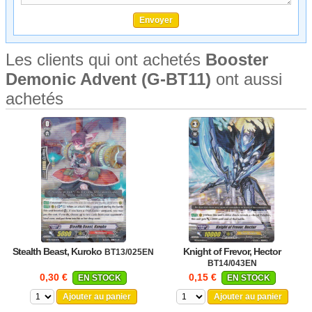
Les clients qui ont achetés
Booster
Demonic Advent (G-BT11)
ont aussi
achetés
Stealth Beast, Kuroko
Knight of Frevor, Hector
BT13/025EN
BT14/043EN
0,30 €
0,15 €
EN STOCK
EN STOCK
Ajouter au panier
Ajouter au panier