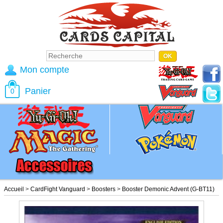
Mon compte
Panier
0
Accueil
>
CardFight Vanguard
>
Boosters
>
Booster Demonic Advent (G-BT11)