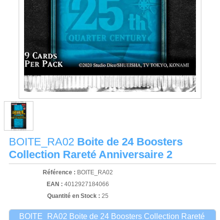
BOITE_RA02
Boite de 24 Boosters
Collection Rareté Anniversaire 2
Référence :
BOITE_RA02
EAN :
4012927184066
Quantité en Stock :
25
BOITE_RA02 Boite de 24 Boosters Collection Rareté