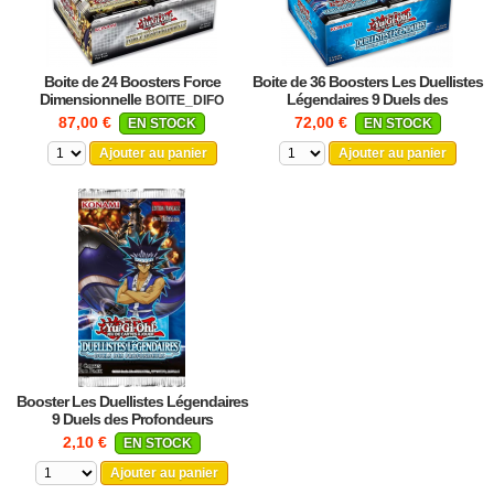
Boite de 24 Boosters Force
Boite de 36 Boosters Les Duellistes
Dimensionnelle
Légendaires 9 Duels des
BOITE_DIFO
Profondeurs
BOITE_LED9
87,00 €
72,00 €
EN STOCK
EN STOCK
Ajouter au panier
Ajouter au panier
Booster Les Duellistes Légendaires
9 Duels des Profondeurs
BOOSTER_LED9
2,10 €
EN STOCK
Ajouter au panier