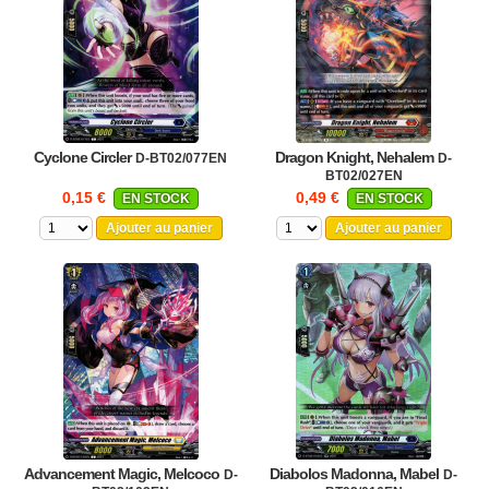
Cyclone Circler
Dragon Knight, Nehalem
D-BT02/077EN
D-
BT02/027EN
0,15 €
0,49 €
EN STOCK
EN STOCK
Ajouter au panier
Ajouter au panier
Advancement Magic, Melcoco
Diabolos Madonna, Mabel
D-
D-