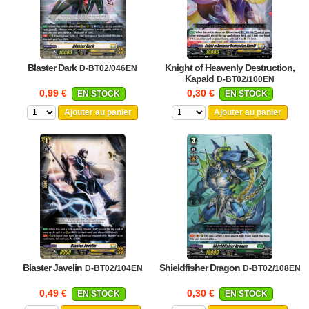
Blaster Dark
Knight of Heavenly Destruction,
D-BT02/046EN
Kapald
D-BT02/100EN
0,99 €
0,30 €
EN STOCK
EN STOCK
Ajouter au panier
Ajouter au panier
Blaster Javelin
Shieldfisher Dragon
D-BT02/104EN
D-BT02/108EN
0,49 €
0,30 €
EN STOCK
EN STOCK