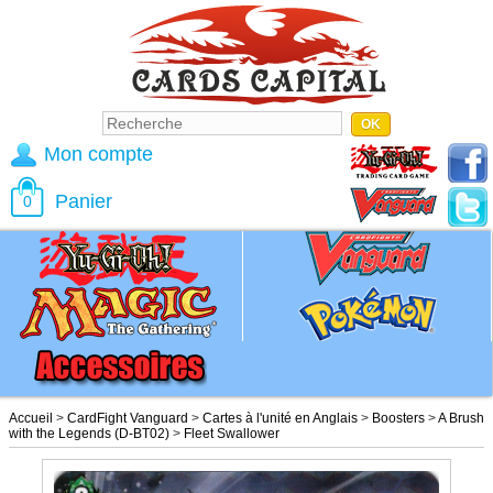
Mon compte
Panier
0
Accueil
>
CardFight Vanguard
>
Cartes à l'unité en Anglais
>
Boosters
>
A Brush
with the Legends (D-BT02)
>
Fleet Swallower