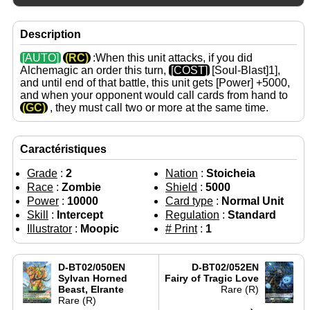
Description
[AUTO]
(RC)
:When this unit attacks, if you did
Alchemagic an order this turn,
[COST]
[Soul-Blast]1],
and until end of that battle, this unit gets
[Power]
+5000,
and when your opponent would call cards from hand to
(GC)
, they must call two or more at the same time.
Caractéristiques
Grade
:
2
Nation
:
Stoicheia
Race
:
Zombie
Shield
:
5000
Power
:
10000
Card type
:
Normal Unit
Skill
:
Intercept
Regulation
:
Standard
Illustrator
:
Moopic
# Print
:
1
D-BT02/050EN
D-BT02/052EN
Sylvan Horned
Fairy of Tragic Love
Beast, Elrante
Rare (R)
Rare (R)
→