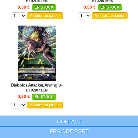
BT02/102EN
BT02/016EN
0,30 €
0,99 €
EN STOCK
EN STOCK
Ajouter au panier
Ajouter au panier
Diabolos Attacker, Arwing
D-
BT02/071EN
0,30 €
EN STOCK
Ajouter au panier
CONTACT
FRAIS DE PORT