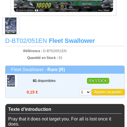
D-BT02/051EN
Fleet Swallower
Référence :
D-BT02/051EN
Quantité en Stock :
81
Fleet Swallower -
Rare (R)
81
disponibles
EN STOCK
0,15 €
Ajouter au panier
Texte d'introduction
Pray that it does not target you. For all is lost once it
does.