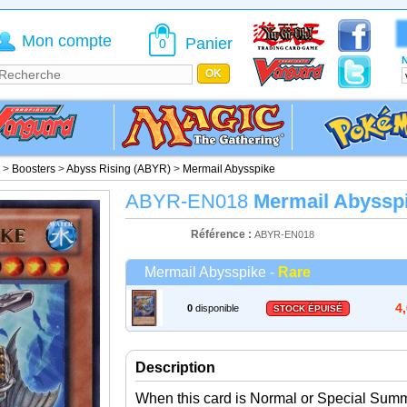
Mon compte
Panier
0
N
>
Boosters
>
Abyss Rising (ABYR)
>
Mermail Abysspike
ABYR-EN018
Mermail Abyssp
Référence :
ABYR-EN018
Mermail Abysspike -
Rare
4
0
disponible
STOCK ÉPUISÉ
Description
When this card is Normal or Special Su