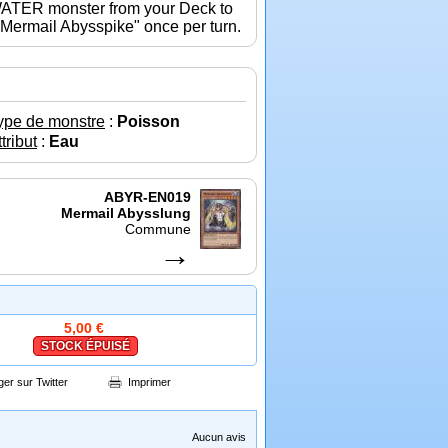
 WATER monster from your Deck to
 "Mermail Abysspike" once per turn.
ype de monstre
:
Poisson
tribut
:
Eau
ABYR-EN019
Mermail Abysslung
Commune
→
5,00 €
STOCK ÉPUISÉ
ger sur Twitter
Imprimer
Aucun avis