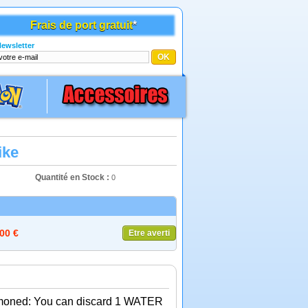
Frais de port gratuit
*
ewsletter
ike
Quantité en Stock :
0
,00 €
Etre averti
mmoned: You can discard 1 WATER