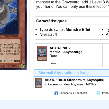
monster to the Graveyard; add 1 Level 3
your hand. You can only use this effect of
Caractéristiques
Type de carte
:
Monstre Effet
T
Niveau
:
4
At
ABYR-EN017
Mermail Abyssturge
Rare
←
Mermail Abysspike
en français
ABYR-FR018
Sirènemure Abysspike
L'Ascension des Abysses (ABYR)
Partager sur Facebook
Parta