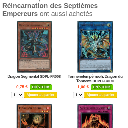
Réincarnation des Septièmes
Empereurs
ont aussi achetés
Dragon Segmental
Tonnerretempêmech, Dragon du
SDPL-FR008
Tonnerre
DUPO-FR030
0,75 €
1,00 €
EN STOCK
EN STOCK
Ajouter au panier
Ajouter au panier