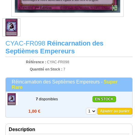
CYAC-FR098
Réincarnation des
Septièmes Empereurs
Référence :
CYAC-FR098
Quantité en Stock :
7
Réincarnation des Septièmes Empereurs -
Super
Rare
7
disponibles
EN STOCK
1,00 €
Ajouter au panier
Description