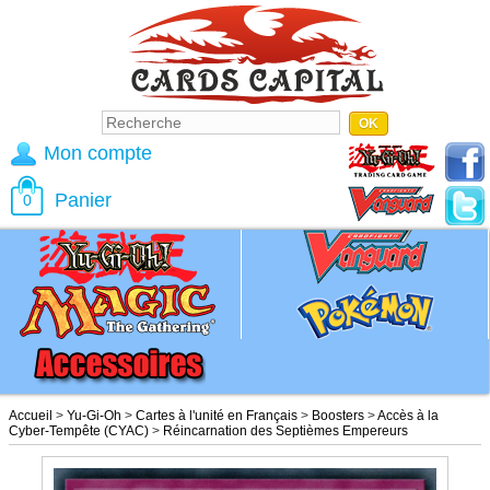
Mon compte
Panier
0
Accueil
>
Yu-Gi-Oh
>
Cartes à l'unité en Français
>
Boosters
>
Accès à la
Cyber-Tempête (CYAC)
>
Réincarnation des Septièmes Empereurs