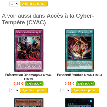
Ajouter au panier
A voir aussi dans
Accès à la Cyber-
Tempête (CYAC)
Préservation Dinomorphia
Pendentif Pendule
CYAC-
CYAC-FR084
FR076
0,25 €
0,25 €
EN STOCK
EN STOCK
Ajouter au panier
Ajouter au panier