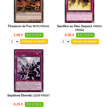
Floraison de Feu
Sacrifice au Dieu Serpent
MYFI-FR042
ANGU-
FR060
1,00 €
0,50 €
EN STOCK
EN STOCK
Ajouter au panier
Ajouter au panier
Septième Éternité
LED9-FR007
0,25 €
EN STOCK