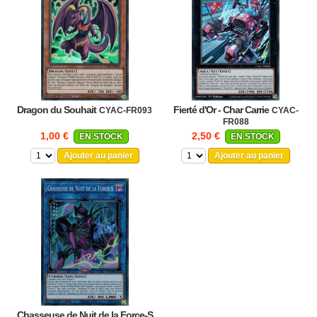
Dragon du Souhait
Fierté d'Or - Char Carrie
CYAC-FR093
CYAC-
FR088
1,00 €
2,50 €
EN STOCK
EN STOCK
Ajouter au panier
Ajouter au panier
Chasseuse de Nuit de la Force-S