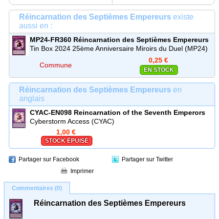
Réincarnation des Septièmes Empereurs
existe
aussi en :
MP24-FR360
Réincarnation des Septièmes Empereurs
Commune
Tin Box 2024 25ème Anniversaire Miroirs du Duel (MP24)
0,25 €
Commune
EN STOCK
Réincarnation des Septièmes Empereurs
en
anglais
CYAC-EN098
Reincarnation of the Seventh Emperors
Cyberstorm Access (CYAC)
1,00 €
STOCK ÉPUISÉ
Partager sur Facebook
Partager sur Twitter
Imprimer
Commentaires (0)
Réincarnation des Septièmes Empereurs