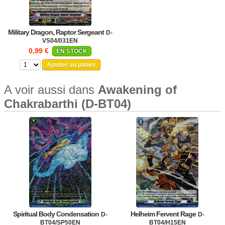
Military Dragon, Raptor Sergeant
D-
VS04/031EN
0,99 €
EN STOCK
Ajouter au panier
A voir aussi dans
Awakening of
Chakrabarthi (D-BT04)
Spiritual Body Condensation
Helheim Fervent Rage
D-
D-
BT04/SP50EN
BT04/H15EN