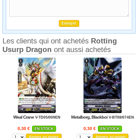
Les clients qui ont achetés
Rotting
Usurp Dragon
ont aussi achetés
Weal Crane
Metalborg, Blackboi
V-TD05/009EN
V-BT08/074EN
0,30 €
0,30 €
EN STOCK
EN STOCK
Ajouter au panier
Ajouter au panier