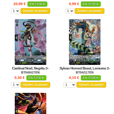
20,99 €
0,99 €
EN STOCK
EN STOCK
Ajouter au panier
Ajouter au panier
Cardinal Noid, Negrita
Sylvan Horned Beast, Lemurea
D-
D-
BT04/H27EN
BT04/117EN
0,30 €
0,15 €
EN STOCK
EN STOCK
Ajouter au panier
Ajouter au panier