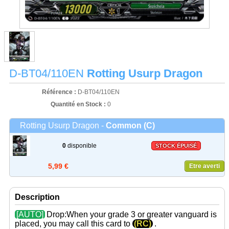
D-BT04/110EN
Rotting Usurp Dragon
Référence :
D-BT04/110EN
Quantité en Stock :
0
Rotting Usurp Dragon -
Common (C)
0
disponible
STOCK ÉPUISÉ
5,99 €
Etre averti
Description
[AUTO]
Drop:When your grade 3 or greater vanguard is
placed, you may call this card to
(RC)
.