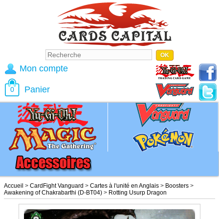
Mon compte
Panier
0
Accueil
>
CardFight Vanguard
>
Cartes à l'unité en Anglais
>
Boosters
>
Awakening of Chakrabarthi (D-BT04)
>
Rotting Usurp Dragon