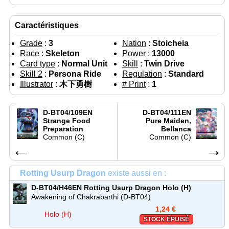
Caractéristiques
Grade
:
3
Nation
:
Stoicheia
Race
:
Skeleton
Power
:
13000
Card type
:
Normal Unit
Skill
:
Twin Drive
Skill 2
:
Persona Ride
Regulation
:
Standard
Illustrator
:
木下勇樹
# Print
:
1
D-BT04/109EN
D-BT04/111EN
Strange Food
Pure Maiden,
Preparation
Bellanca
Common (C)
Common (C)
←
→
Rotting Usurp Dragon
existe aussi en :
D-BT04/H46EN
Rotting Usurp Dragon
Holo (H)
Awakening of Chakrabarthi (D-BT04)
1,24 €
Holo (H)
STOCK ÉPUISÉ