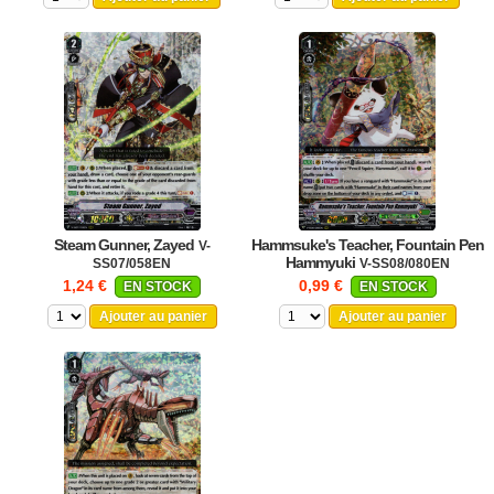
Steam Gunner, Zayed
Hammsuke's Teacher, Fountain Pen
V-
Hammyuki
SS07/058EN
V-SS08/080EN
1,24 €
0,99 €
EN STOCK
EN STOCK
Ajouter au panier
Ajouter au panier