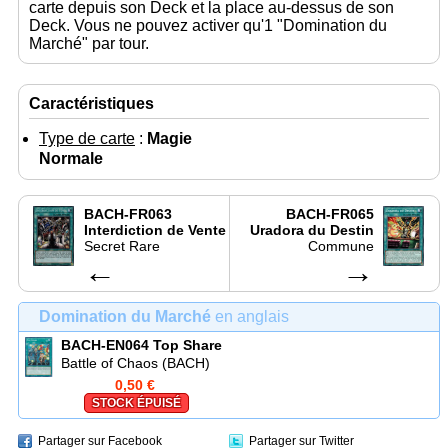
carte depuis son Deck et la place au-dessus de son
Deck. Vous ne pouvez activer qu'1 "Domination du
Marché" par tour.
Caractéristiques
Type de carte
:
Magie
Normale
BACH-FR063
BACH-FR065
Interdiction de Vente
Uradora du Destin
Secret Rare
Commune
←
→
Domination du Marché
en anglais
BACH-EN064
Top Share
Battle of Chaos (BACH)
0,50 €
STOCK ÉPUISÉ
Partager sur Facebook
Partager sur Twitter