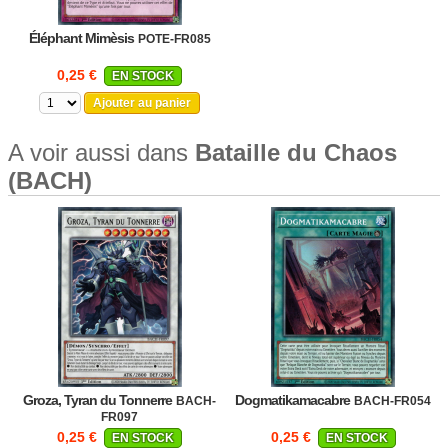
Éléphant Mimèsis
POTE-FR085
0,25 €
EN STOCK
Ajouter au panier
A voir aussi dans
Bataille du Chaos
(BACH)
Groza, Tyran du Tonnerre
Dogmatikamacabre
BACH-
BACH-FR054
FR097
0,25 €
0,25 €
EN STOCK
EN STOCK