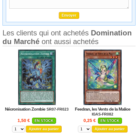
Les clients qui ont achetés
Domination
du Marché
ont aussi achetés
Nécronisation Zombie
Feedran, les Vents de la Malice
SR07-FR023
IGAS-FR082
1,50 €
0,25 €
EN STOCK
EN STOCK
Ajouter au panier
Ajouter au panier