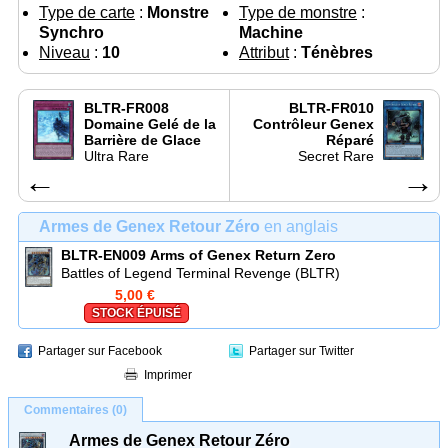
Type de carte
:
Monstre
Type de monstre
:
Synchro
Machine
Niveau
:
10
Attribut
:
Ténèbres
BLTR-FR008
BLTR-FR010
Domaine Gelé de la
Contrôleur Genex
Barrière de Glace
Réparé
Ultra Rare
Secret Rare
←
→
Armes de Genex Retour Zéro
en anglais
BLTR-EN009
Arms of Genex Return Zero
Battles of Legend Terminal Revenge (BLTR)
5,00 €
STOCK ÉPUISÉ
Partager sur Facebook
Partager sur Twitter
Imprimer
Commentaires (0)
Armes de Genex Retour Zéro