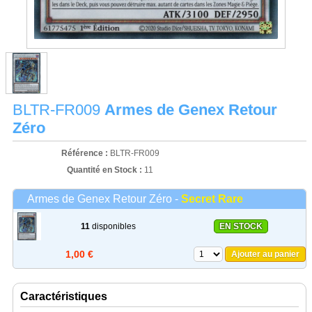
BLTR-FR009
Armes de Genex Retour
Zéro
Référence :
BLTR-FR009
Quantité en Stock :
11
Armes de Genex Retour Zéro -
Secret Rare
11
disponibles
EN STOCK
1,00 €
Ajouter au panier
Caractéristiques