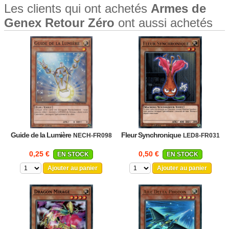
Les clients qui ont achetés
Armes de
Genex Retour Zéro
ont aussi achetés
Guide de la Lumière
Fleur Synchronique
NECH-FR098
LED8-FR031
0,25 €
0,50 €
EN STOCK
EN STOCK
Ajouter au panier
Ajouter au panier