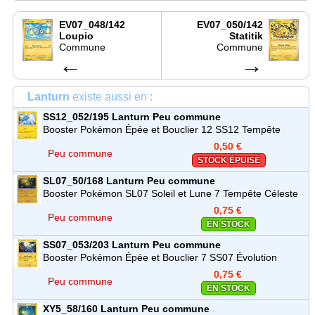
EV07_048/142
EV07_050/142
Loupio
Statitik
Commune
Commune
←
→
Lanturn
existe aussi en :
SS12_052/195
Lanturn
Peu commune
Booster Pokémon Épée et Bouclier 12 SS12 Tempête
Argentée
0,50 €
Peu commune
STOCK ÉPUISÉ
SL07_50/168
Lanturn
Peu commune
Booster Pokémon SL07 Soleil et Lune 7 Tempête Céleste
0,75 €
Peu commune
EN STOCK
SS07_053/203
Lanturn
Peu commune
Booster Pokémon Épée et Bouclier 7 SS07 Évolution
Céleste
0,75 €
Peu commune
EN STOCK
XY5_58/160
Lanturn
Peu commune