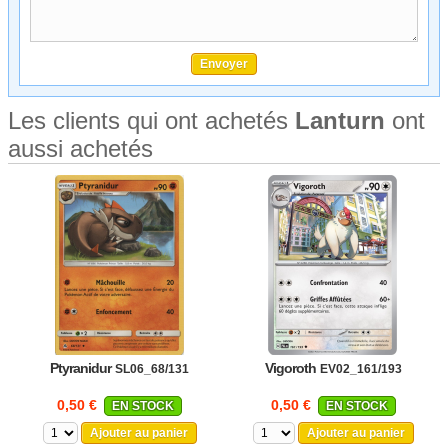
Les clients qui ont achetés
Lanturn
ont
aussi achetés
Ptyranidur
Vigoroth
SL06_68/131
EV02_161/193
0,50 €
0,50 €
EN STOCK
EN STOCK
Ajouter au panier
Ajouter au panier