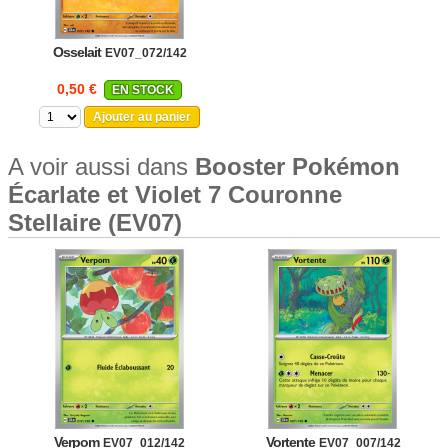
Osselait
EV07_072/142
0,50 €
EN STOCK
Ajouter au panier
A voir aussi dans
Booster Pokémon
Écarlate et Violet 7 Couronne
Stellaire (EV07)
Verpom
Vortente
EV07_012/142
EV07_007/142