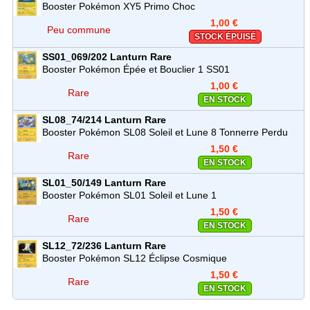
Booster Pokémon XY5 Primo Choc
1,00 €
Peu commune
STOCK ÉPUISÉ
SS01_069/202
Lanturn
Rare
Booster Pokémon Épée et Bouclier 1 SS01
1,00 €
Rare
EN STOCK
SL08_74/214
Lanturn
Rare
Booster Pokémon SL08 Soleil et Lune 8 Tonnerre Perdu
1,50 €
Rare
EN STOCK
SL01_50/149
Lanturn
Rare
Booster Pokémon SL01 Soleil et Lune 1
1,50 €
Rare
EN STOCK
SL12_72/236
Lanturn
Rare
Booster Pokémon SL12 Éclipse Cosmique
1,50 €
Rare
EN STOCK