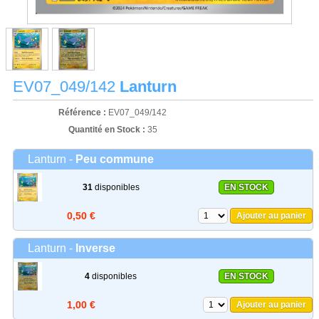
EV07_049/142
Lanturn
Référence :
EV07_049/142
Quantité en Stock :
35
Lanturn -
Peu commune
31
disponibles
EN STOCK
0,50 €
Ajouter au panier
Lanturn -
Inverse
4
disponibles
EN STOCK
1,00 €
Ajouter au panier