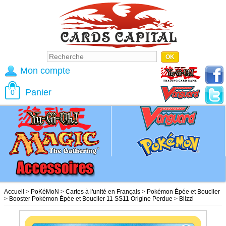
Mon compte
Panier
0
Accueil
>
PoKéMoN
>
Cartes à l'unité en Français
>
Pokémon Épée et Bouclier
>
Booster Pokémon Épée et Bouclier 11 SS11 Origine Perdue
>
Blizzi