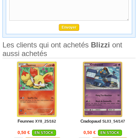
Les clients qui ont achetés
Blizzi
ont
aussi achetés
Feunnec
Cradopaud
XY8_25/162
SL03_54/147
0,50 €
0,50 €
EN STOCK
EN STOCK