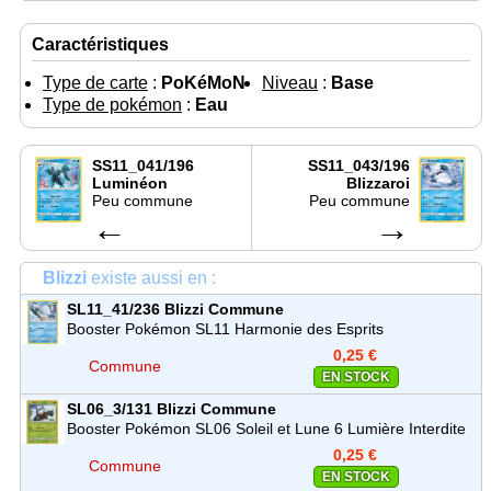
Caractéristiques
Type de carte
:
PoKéMoN
Niveau
:
Base
Type de pokémon
:
Eau
SS11_041/196
SS11_043/196
Luminéon
Blizzaroi
Peu commune
Peu commune
←
→
Blizzi
existe aussi en :
SL11_41/236
Blizzi
Commune
Booster Pokémon SL11 Harmonie des Esprits
0,25 €
Commune
EN STOCK
SL06_3/131
Blizzi
Commune
Booster Pokémon SL06 Soleil et Lune 6 Lumière Interdite
0,25 €
Commune
EN STOCK