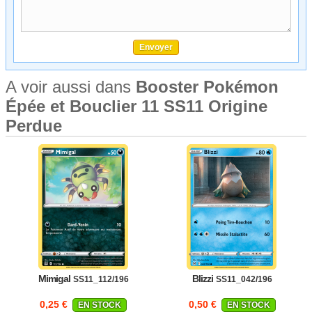
A voir aussi dans
Booster Pokémon
Épée et Bouclier 11 SS11 Origine
Perdue
Mimigal
Blizzi
SS11_112/196
SS11_042/196
0,25 €
0,50 €
EN STOCK
EN STOCK