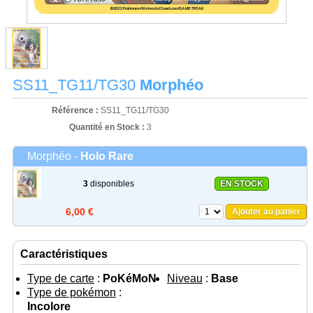
SS11_TG11/TG30
Morphéo
Référence :
SS11_TG11/TG30
Quantité en Stock :
3
Morphéo -
Holo Rare
3
disponibles
EN STOCK
6,00 €
Ajouter au panier
Caractéristiques
Type de carte
:
PoKéMoN
Niveau
:
Base
Type de pokémon
:
Incolore