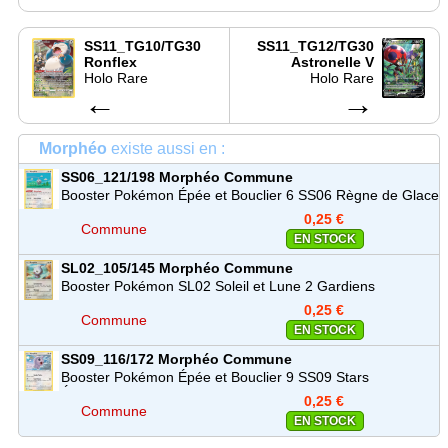
SS11_TG10/TG30
SS11_TG12/TG30
Ronflex
Astronelle V
Holo Rare
Holo Rare
←
→
Morphéo
existe aussi en :
SS06_121/198
Morphéo
Commune
Booster Pokémon Épée et Bouclier 6 SS06 Règne de Glace
0,25 €
Commune
EN STOCK
SL02_105/145
Morphéo
Commune
Booster Pokémon SL02 Soleil et Lune 2 Gardiens
Ascendants
0,25 €
Commune
EN STOCK
SS09_116/172
Morphéo
Commune
Booster Pokémon Épée et Bouclier 9 SS09 Stars
Étincelantes
0,25 €
Commune
EN STOCK