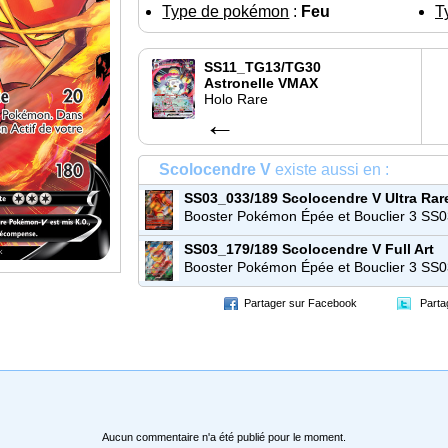
Type de pokémon
:
Feu
T
SS11_TG13/TG30
Astronelle VMAX
Holo Rare
←
Scolocendre V
existe aussi en :
SS03_033/189
Scolocendre V
Ultra Rar
Booster Pokémon Épée et Bouclier 3 SS
Ténèbres Embrasées
SS03_179/189
Scolocendre V
Full Art
Ultra Rare
Booster Pokémon Épée et Bouclier 3 SS
Ténèbres Embrasées
Partager sur Facebook
Parta
Aucun commentaire n'a été publié pour le moment.