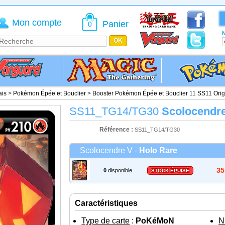
Mon compte
Panier
0
N
ais
>
Pokémon Épée et Bouclier
>
Booster Pokémon Épée et Bouclier 11 SS11 Ori
SS11_TG14/TG30
Scolocendr
Référence :
SS11_TG14/TG30
Scolocendre V -
Holo Rare
35
0
disponible
STOCK ÉPUISÉ
Caractéristiques
Type de carte
:
PoKéMoN
N