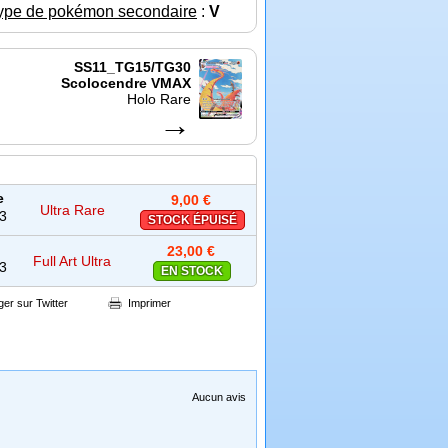
ype de pokémon secondaire
:
V
SS11_TG15/TG30
Scolocendre VMAX
Holo Rare
→
e
9,00 €
Ultra Rare
03
STOCK ÉPUISÉ
23,00 €
Full Art Ultra
03
EN STOCK
Rare
ger sur Twitter
Imprimer
Aucun avis