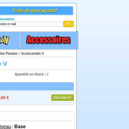
Frais de port gratuit
*
ewsletter
gine Perdue
>
Scolocendre V
e V
Quantité en Stock :
0
,00 €
Etre averti
iveau
:
Base