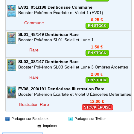
EV01_051/198
Denticrisse
Commune
Booster Pokémon Écarlate et Violet 1 (EV01)
0,25 €
Commune
EN STOCK
SL01_48/149
Denticrisse
Rare
Booster Pokémon SL01 Soleil et Lune 1
1,50 €
Rare
EN STOCK
SL03_38/147
Denticrisse
Rare
Booster Pokémon SL03 Soleil et Lune 3 Ombres Ardentes
2,00 €
Rare
EN STOCK
EV08_200/191
Denticrisse
Illustration Rare
Booster Pokémon Écarlate et Violet 8 Étincelles Déferlantes
(EV08)
12,00 €
Illustration Rare
STOCK ÉPUISÉ
Partager sur Facebook
Partager sur Twitter
Imprimer