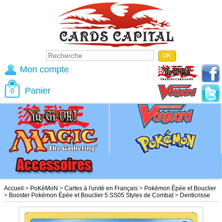
Mon compte
Panier
0
Accueil
>
PoKéMoN
>
Cartes à l'unité en Français
>
Pokémon Épée et Bouclier
>
Booster Pokémon Épée et Bouclier 5 SS05 Styles de Combat
>
Denticrisse