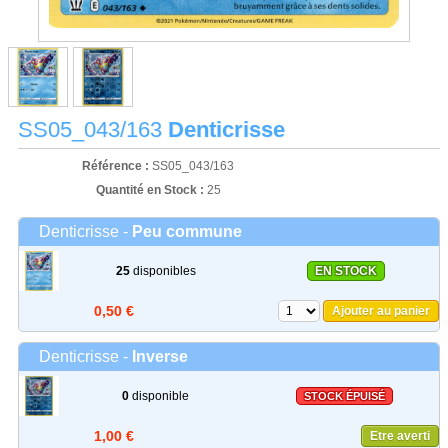
SS05_043/163
Denticrisse
Référence :
SS05_043/163
Quantité en Stock :
25
Denticrisse -
Peu commune
25
disponibles
EN STOCK
0,50 €
Ajouter au panier
Denticrisse -
Inverse
0
disponible
STOCK ÉPUISÉ
1,00 €
Etre averti