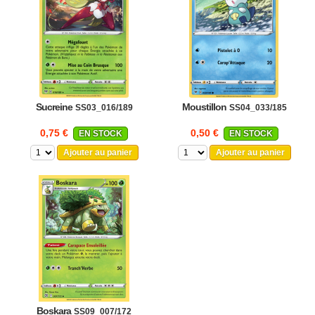
Sucreine
Moustillon
SS03_016/189
SS04_033/185
0,75 €
0,50 €
EN STOCK
EN STOCK
Ajouter au panier
Ajouter au panier
Boskara
SS09_007/172