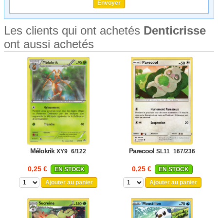
Les clients qui ont achetés
Denticrisse
ont aussi achetés
Mélokrik
Parecool
XY9_6/122
SL11_167/236
0,25 €
0,25 €
EN STOCK
EN STOCK
Ajouter au panier
Ajouter au panier