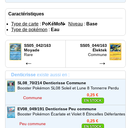
Caractéristiques
Type de carte
:
PoKéMoN
Niveau
:
Base
Type de pokémon
:
Eau
SS05_042/163
SS05_044/163
Moyade
Élektek
Rare
Commune
←
→
Denticrisse
existe aussi en :
SL08_70/214
Denticrisse
Commune
Booster Pokémon SL08 Soleil et Lune 8 Tonnerre Perdu
0,25 €
Commune
EN STOCK
EV08_049/191
Denticrisse
Peu commune
Booster Pokémon Écarlate et Violet 8 Étincelles Déferlantes
(EV08)
0,25 €
Peu commune
EN STOCK