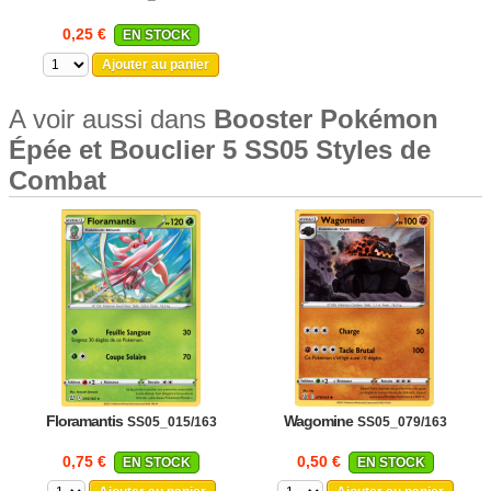
0,25 €
EN STOCK
Ajouter au panier
A voir aussi dans
Booster Pokémon
Épée et Bouclier 5 SS05 Styles de
Combat
Floramantis
Wagomine
SS05_015/163
SS05_079/163
0,75 €
0,50 €
EN STOCK
EN STOCK