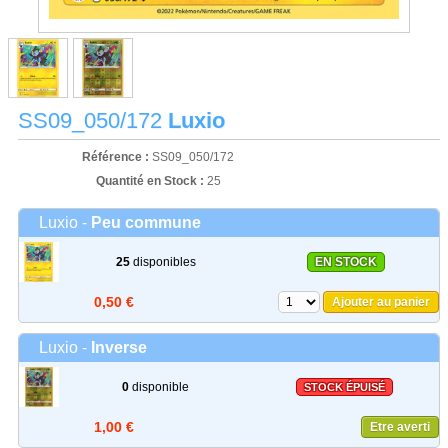
SS09_050/172
Luxio
Référence :
SS09_050/172
Quantité en Stock :
25
Luxio -
Peu commune
25
disponibles
EN STOCK
0,50 €
Ajouter au panier
Luxio -
Inverse
0
disponible
STOCK ÉPUISÉ
1,00 €
Etre averti