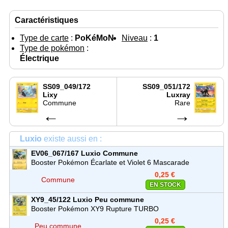
Caractéristiques
Type de carte
:
PoKéMoN
Niveau
:
1
Type de pokémon
:
Électrique
SS09_049/172
SS09_051/172
Lixy
Luxray
Commune
Rare
←
→
Luxio
existe aussi en :
EV06_067/167
Luxio
Commune
Booster Pokémon Écarlate et Violet 6 Mascarade
Crépusculaire (EV06)
0,25 €
Commune
EN STOCK
XY9_45/122
Luxio
Peu commune
Booster Pokémon XY9 Rupture TURBO
0,25 €
Peu commune