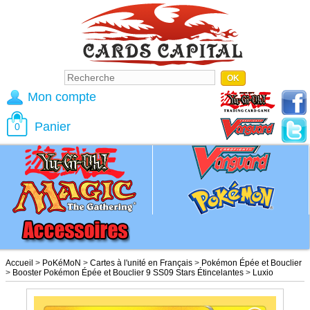
Mon compte
Panier
0
Accueil
>
PoKéMoN
>
Cartes à l'unité en Français
>
Pokémon Épée et Bouclier
>
Booster Pokémon Épée et Bouclier 9 SS09 Stars Étincelantes
>
Luxio