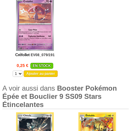
Créfollet
EV08_079/191
0,25 €
EN STOCK
Ajouter au panier
A voir aussi dans
Booster Pokémon
Épée et Bouclier 9 SS09 Stars
Étincelantes