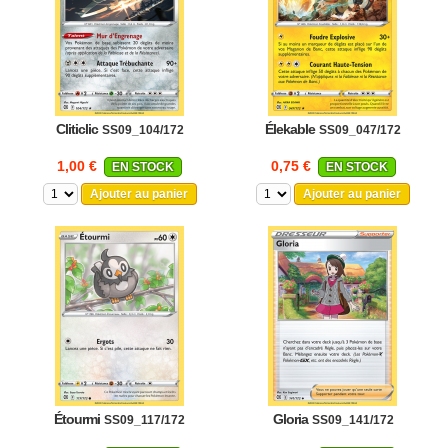
Cliticlic
Élekable
SS09_104/172
SS09_047/172
1,00 €
0,75 €
EN STOCK
EN STOCK
Ajouter au panier
Ajouter au panier
Étourmi
Gloria
SS09_117/172
SS09_141/172