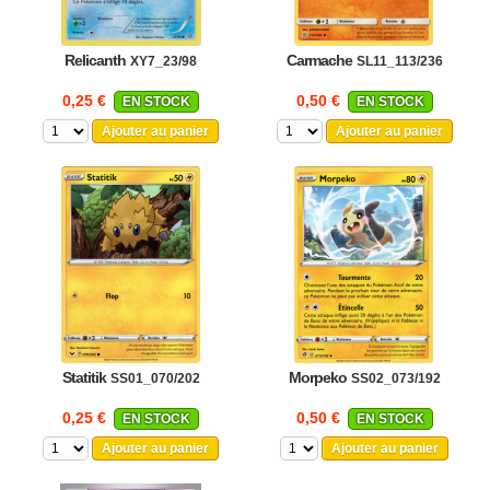
Relicanth
Carmache
XY7_23/98
SL11_113/236
0,25 €
0,50 €
EN STOCK
EN STOCK
Ajouter au panier
Ajouter au panier
Statitik
Morpeko
SS01_070/202
SS02_073/192
0,25 €
0,50 €
EN STOCK
EN STOCK
Ajouter au panier
Ajouter au panier