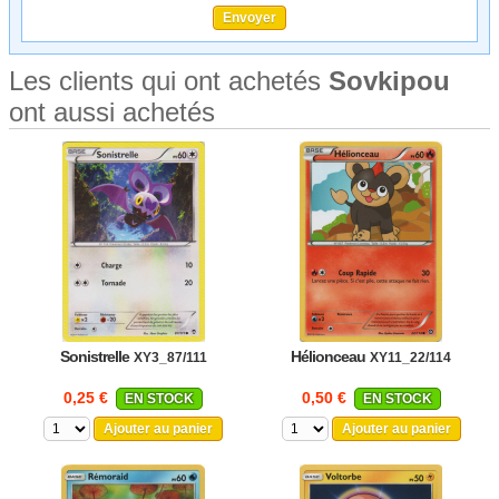
Les clients qui ont achetés
Sovkipou
ont aussi achetés
Sonistrelle
Hélionceau
XY3_87/111
XY11_22/114
0,25 €
0,50 €
EN STOCK
EN STOCK
Ajouter au panier
Ajouter au panier