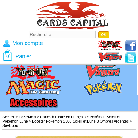
Mon compte
Panier
0
Accueil
>
PoKéMoN
>
Cartes à l'unité en Français
>
Pokémon Soleil et
Pokémon Lune
>
Booster Pokémon SL03 Soleil et Lune 3 Ombres Ardentes
>
Sovkipou