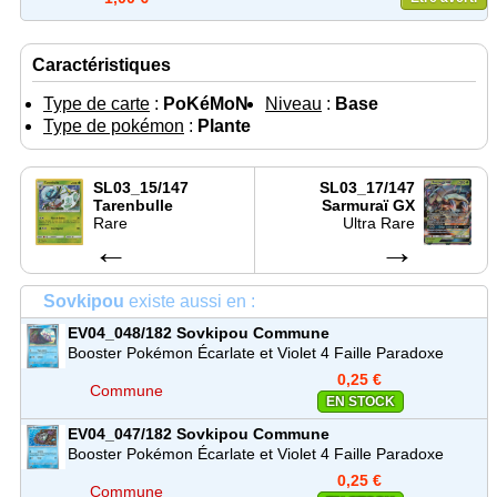
Caractéristiques
Type de carte
:
PoKéMoN
Niveau
:
Base
Type de pokémon
:
Plante
SL03_15/147
SL03_17/147
Tarenbulle
Sarmuraï GX
Rare
Ultra Rare
←
→
Sovkipou
existe aussi en :
EV04_048/182
Sovkipou
Commune
Booster Pokémon Écarlate et Violet 4 Faille Paradoxe
(EV04)
0,25 €
Commune
EN STOCK
EV04_047/182
Sovkipou
Commune
Booster Pokémon Écarlate et Violet 4 Faille Paradoxe
(EV04)
0,25 €
Commune