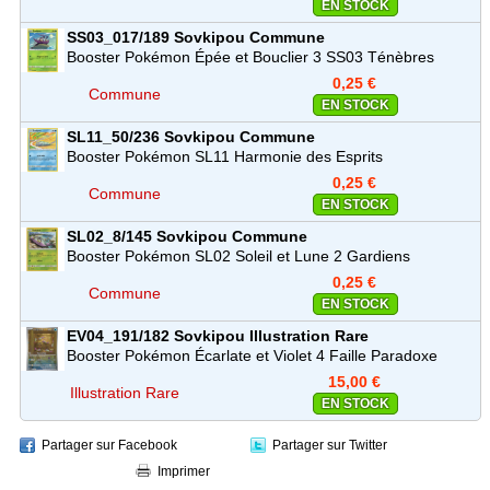
EN STOCK
SS03_017/189
Sovkipou
Commune
Booster Pokémon Épée et Bouclier 3 SS03 Ténèbres
Embrasées
0,25 €
Commune
EN STOCK
SL11_50/236
Sovkipou
Commune
Booster Pokémon SL11 Harmonie des Esprits
0,25 €
Commune
EN STOCK
SL02_8/145
Sovkipou
Commune
Booster Pokémon SL02 Soleil et Lune 2 Gardiens
Ascendants
0,25 €
Commune
EN STOCK
EV04_191/182
Sovkipou
Illustration Rare
Booster Pokémon Écarlate et Violet 4 Faille Paradoxe
(EV04)
15,00 €
Illustration Rare
EN STOCK
Partager sur Facebook
Partager sur Twitter
Imprimer