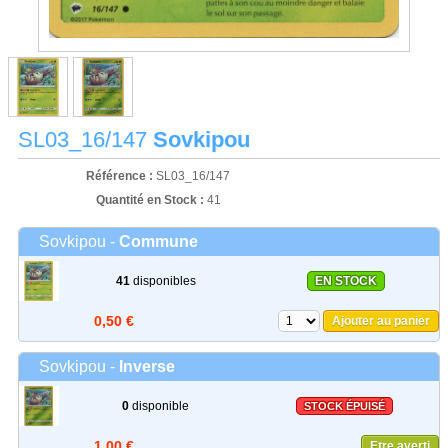
SL03_16/147
Sovkipou
Référence :
SL03_16/147
Quantité en Stock :
41
Sovkipou -
Commune
41
disponibles
EN STOCK
0,50 €
Ajouter au panier
Sovkipou -
Inverse
0
disponible
STOCK ÉPUISÉ
1,00 €
Etre averti