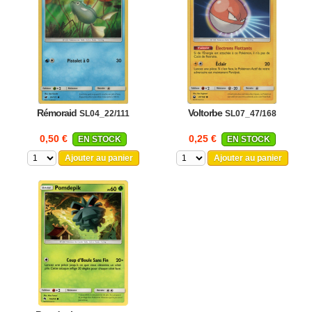
Rémoraid
Voltorbe
SL04_22/111
SL07_47/168
0,50 €
0,25 €
EN STOCK
EN STOCK
Ajouter au panier
Ajouter au panier