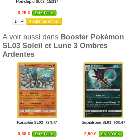
Pomdepic
SL08_15/214
0,25 €
EN STOCK
Ajouter au panier
A voir aussi dans
Booster Pokémon
SL03 Soleil et Lune 3 Ombres
Ardentes
Karaclée
Sepiatroce
SL03_72/147
SL03_90/147
0,50 €
2,50 €
EN STOCK
EN STOCK