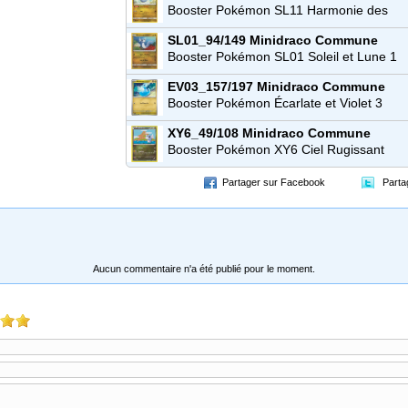
Booster Pokémon SL11 Harmonie des
Esprits
SL01_94/149
Minidraco
Commune
Booster Pokémon SL01 Soleil et Lune 1
EV03_157/197
Minidraco
Commune
Booster Pokémon Écarlate et Violet 3
Flammes Obsidiennes (EV03)
XY6_49/108
Minidraco
Commune
Booster Pokémon XY6 Ciel Rugissant
Partager sur Facebook
Parta
Aucun commentaire n'a été publié pour le moment.