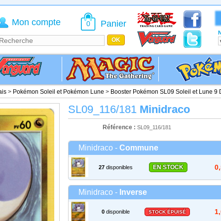
Mon compte
Panier
0
N
ais
>
Pokémon Soleil et Pokémon Lune
>
Booster Pokémon SL09 Soleil et Lune 9
SL09_116/181
Minidraco
Référence :
SL09_116/181
Minidraco -
Commune
0
EN STOCK
27
disponibles
Minidraco -
Inverse
1
0
disponible
STOCK ÉPUISÉ