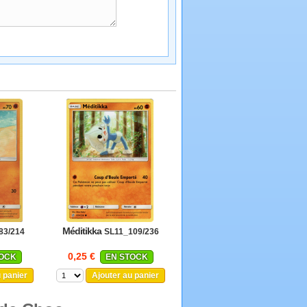
Méditikka
83/214
SL11_109/236
0,25 €
TOCK
EN STOCK
u panier
Ajouter au panier