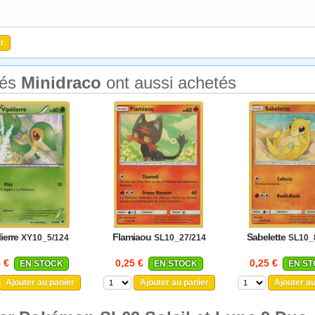
tés
Minidraco
ont aussi achetés
ierre
Flamiaou
Sabelette
XY10_5/124
SL10_27/214
SL10_
5 €
0,25 €
0,25 €
EN STOCK
EN STOCK
EN S
Ajouter au panier
Ajouter au panier
Ajouter a