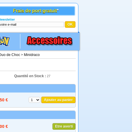
Frais de port gratuit
*
ewsletter
 Duo de Choc
>
Minidraco
Quantité en Stock :
27
,50 €
Ajouter au panier
,00 €
Etre averti