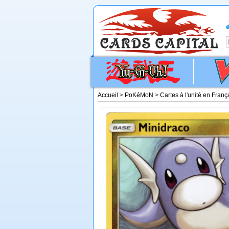
Accueil
>
PoKéMoN
>
Cartes à l'unité en Franç