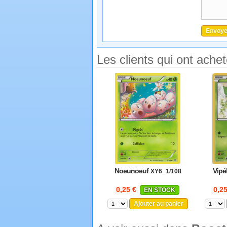
Les clients qui ont ache
Noeunoeuf
Vipél
XY6_1/108
0,25 €
0,2
EN STOCK
Ajouter au panier