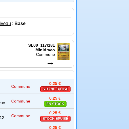
iveau
:
Base
SL09_117/181
Minidraco
Commune
→
0,25 €
Commune
STOCK ÉPUISÉ
0,25 €
Commune
Duo
EN STOCK
0,25 €
Commune
S12
STOCK ÉPUISÉ
0,25 €