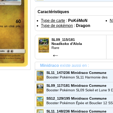
Caractéristiques
Type de carte
:
PoKéMoN
N
Type de pokémon
:
Dragon
SL09_115/181
Noadkoko d'Alola
Rare
←
Minidraco
existe aussi en :
SL11_147/236
Minidraco
Commune
Booster Pokémon SL11 Harmonie des
Esprits
SL09_117/181
Minidraco
Commune
Booster Pokémon SL09 Soleil et Lune 9 
de Choc
SS12_129/195
Minidraco
Commune
Booster Pokémon Épée et Bouclier 12 S
Tempête Argentée
SL11_148/236
Minidraco
Commune