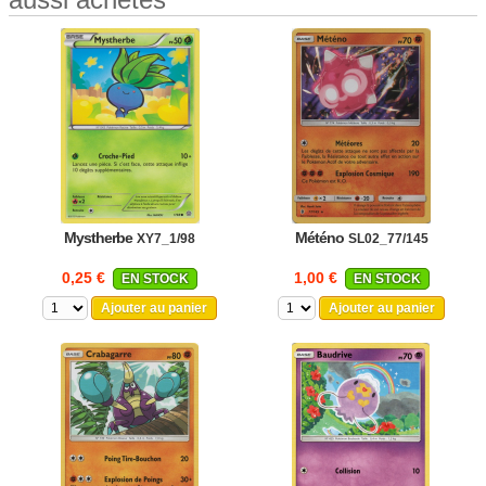
Mystherbe
Météno
XY7_1/98
SL02_77/145
0,25 €
1,00 €
EN STOCK
EN STOCK
Ajouter au panier
Ajouter au panier