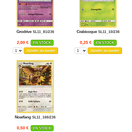
Grodrive
Crabicoque
SL11_81/236
SL11_10/236
2,00 €
0,25 €
EN STOCK
EN STOCK
Ajouter au panier
Ajouter au panier
Noarfang
SL11_166/236
0,50 €
EN STOCK