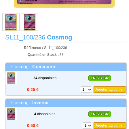
SL11_100/236
Cosmog
Référence :
SL11_100/236
Quantité en Stock :
38
Cosmog -
Commune
34
disponibles
EN STOCK
0,25 €
Ajouter au panier
Cosmog -
Inverse
4
disponibles
EN STOCK
0,50 €
Ajouter au panier