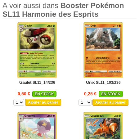
A voir aussi dans
Booster Pokémon
SL11 Harmonie des Esprits
Gaulet
Onix
SL11_14/236
SL11_103/236
0,50 €
0,25 €
EN STOCK
EN STOCK
Ajouter au panier
Ajouter au panier