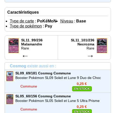
Caractéristiques
Type de carte
:
PoKéMoN
Niveau
:
Base
Type de pokémon
:
Psy
SL11_99/236
SL11_101/236
Malamandre
Necrozma
Rare
Rare
←
→
Cosmog
existe aussi en :
SL09_69/181
Cosmog
Commune
Booster Pokémon SL09 Soleil et Lune 9 Duo de Choc
0,25 €
Commune
EN STOCK
SL05_60/156
Cosmog
Commune
Booster Pokémon SL05 Soleil et Lune 5 Ultra Prisme
0,25 €
Commune
EN STOCK