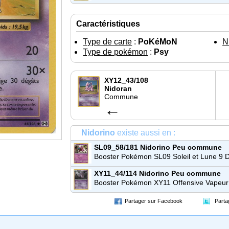
Caractéristiques
Type de carte
:
PoKéMoN
N
Type de pokémon
:
Psy
XY12_43/108
Nidoran
Commune
←
Nidorino
existe aussi en :
SL09_58/181
Nidorino
Peu commune
Booster Pokémon SL09 Soleil et Lune 9 
de Choc
XY11_44/114
Nidorino
Peu commune
Booster Pokémon XY11 Offensive Vapeur
Partager sur Facebook
Parta