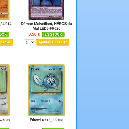
Démon Malveillant, HÉROS du
84/214
Mal
LED5-FR020
0,50 €
TOCK
EN STOCK
 panier
Ajouter au panier
Ptitard
7/108
XY12_23/108