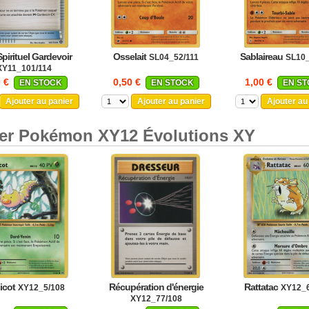
Spirituel Gardevoir
Osselait
Sablaireau
SL04_52/111
SL10_
XY11_101/114
0 €
0,50 €
1,00 €
EN STOCK
EN STOCK
EN S
Ajouter au panier
Ajouter au panier
Ajouter au
er Pokémon XY12 Évolutions XY
icot
Récupération d'énergie
Rattatac
XY12_5/108
XY12_6
XY12_77/108