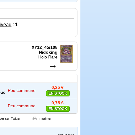
iveau
:
1
XY12_45/108
Nidoking
Holo Rare
→
0,25 €
Peu commune
Duo
EN STOCK
0,75 €
Peu commune
EN STOCK
ger sur Twitter
Imprimer