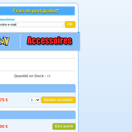
Frais de port gratuit
*
ewsletter
Quantité en Stock :
19
,75 €
Ajouter au panier
,00 €
Etre averti