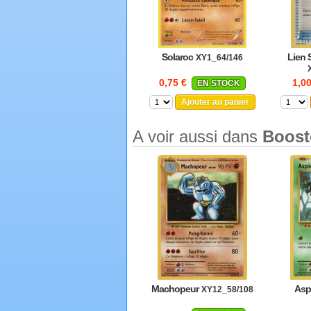
Solaroc
Lien 
XY1_64/146
0,75 €
1,0
EN STOCK
Ajouter au panier
A voir aussi dans
Boost
Machopeur
Asp
XY12_58/108