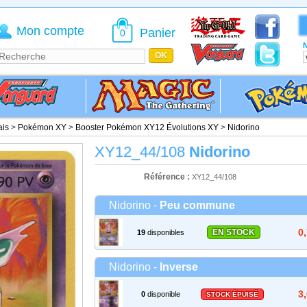
Mon compte
Panier
0
N
ais
>
Pokémon XY
>
Booster Pokémon XY12 Évolutions XY
>
Nidorino
XY12_44/108
Nidorino
Référence :
XY12_44/108
Nidorino -
Peu commune
0
EN STOCK
19
disponibles
Nidorino -
Inverse
3
0
disponible
STOCK ÉPUISÉ