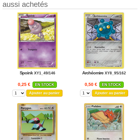
aussi achetés
Spoink
Archéomire
XY1_49/146
XY8_95/162
0,25 €
0,50 €
EN STOCK
EN STOCK
Ajouter au panier
Ajouter au panier