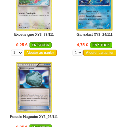
Excelangue
Gamblast
XY3_78/111
XY3_24/111
0,25 €
4,75 €
EN STOCK
EN STOCK
Ajouter au panier
Ajouter au panier
Fossile Nageoire
XY3_98/111