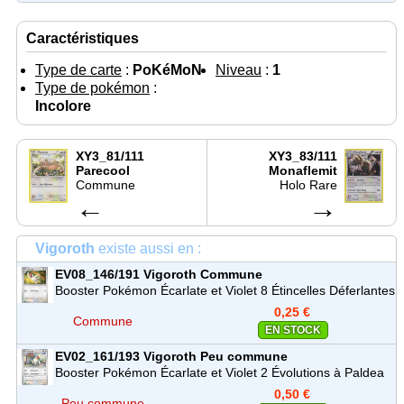
Caractéristiques
Type de carte
:
PoKéMoN
Niveau
:
1
Type de pokémon
:
Incolore
XY3_81/111
XY3_83/111
Parecool
Monaflemit
Commune
Holo Rare
←
→
Vigoroth
existe aussi en :
EV08_146/191
Vigoroth
Commune
Booster Pokémon Écarlate et Violet 8 Étincelles Déferlantes
(EV08)
0,25 €
Commune
EN STOCK
EV02_161/193
Vigoroth
Peu commune
Booster Pokémon Écarlate et Violet 2 Évolutions à Paldea
(EV02)
0,50 €
Peu commune