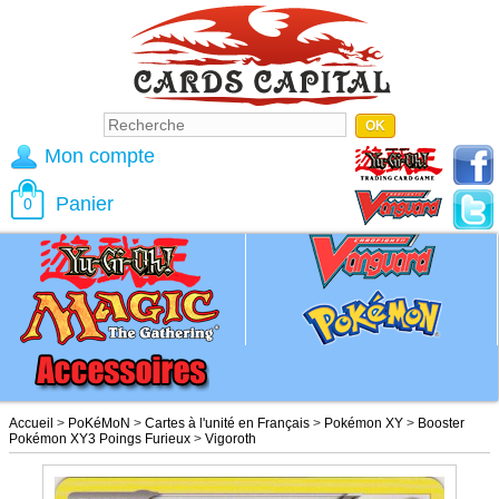
Mon compte
Panier
0
Accueil
>
PoKéMoN
>
Cartes à l'unité en Français
>
Pokémon XY
>
Booster
Pokémon XY3 Poings Furieux
>
Vigoroth