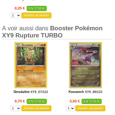
0,25 €
EN STOCK
Ajouter au panier
A voir aussi dans
Booster Pokémon
XY9 Rupture TURBO
Simularbre
Kravarech
XY9_67/122
XY9_86/122
0,75 €
3,00 €
EN STOCK
EN STOCK
Ajouter au panier
Ajouter au panier