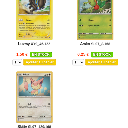
Luxray
Arcko
XY9_46/122
SL07_8/168
1,50 €
0,25 €
EN STOCK
EN STOCK
Ajouter au panier
Ajouter au panier
Skitty
SL07_120/168