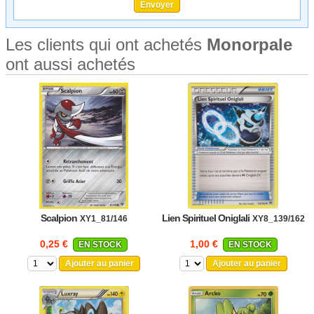
Les clients qui ont achetés
Monorpale
ont aussi achetés
Scalpion
Lien Spirituel Oniglali
XY1_81/146
XY8_139/162
0,25 €
1,00 €
EN STOCK
EN STOCK
Ajouter au panier
Ajouter au panier