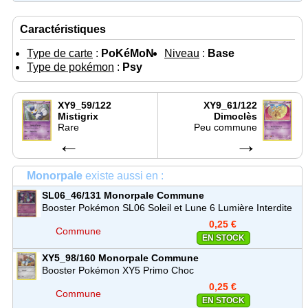
Caractéristiques
Type de carte
:
PoKéMoN
Niveau
:
Base
Type de pokémon
:
Psy
XY9_59/122
XY9_61/122
Mistigrix
Dimoclès
Rare
Peu commune
←
→
Monorpale
existe aussi en :
SL06_46/131
Monorpale
Commune
Booster Pokémon SL06 Soleil et Lune 6 Lumière Interdite
0,25 €
Commune
EN STOCK
XY5_98/160
Monorpale
Commune
Booster Pokémon XY5 Primo Choc
0,25 €
Commune
EN STOCK