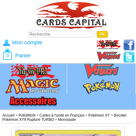
Mon compte
Panier
0
Accueil
>
PoKéMoN
>
Cartes à l'unité en Français
>
Pokémon XY
>
Booster
Pokémon XY9 Rupture TURBO
>
Monorpale