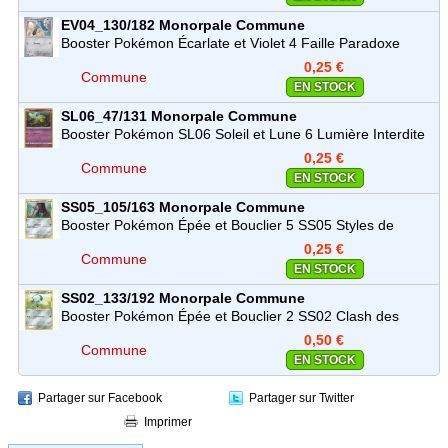
EV04_130/182
Monorpale
Commune
Booster Pokémon Écarlate et Violet 4 Faille Paradoxe
(EV04)
0,25 €
Commune
EN STOCK
SL06_47/131
Monorpale
Commune
Booster Pokémon SL06 Soleil et Lune 6 Lumière Interdite
0,25 €
Commune
EN STOCK
SS05_105/163
Monorpale
Commune
Booster Pokémon Épée et Bouclier 5 SS05 Styles de
Combat
0,25 €
Commune
EN STOCK
SS02_133/192
Monorpale
Commune
Booster Pokémon Épée et Bouclier 2 SS02 Clash des
Rebelles
0,50 €
Commune
EN STOCK
Partager sur Facebook
Partager sur Twitter
Imprimer