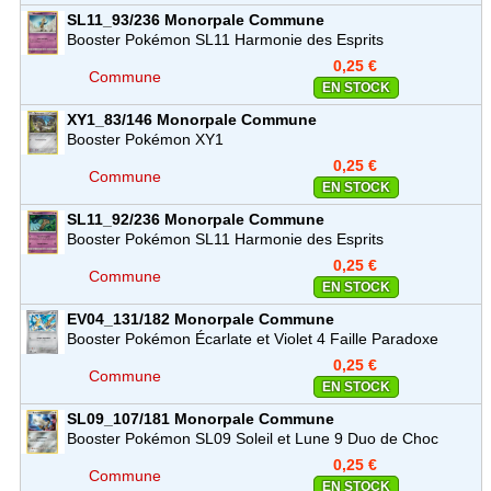
SL11_93/236
Monorpale
Commune
Booster Pokémon SL11 Harmonie des Esprits
0,25 €
Commune
EN STOCK
XY1_83/146
Monorpale
Commune
Booster Pokémon XY1
0,25 €
Commune
EN STOCK
SL11_92/236
Monorpale
Commune
Booster Pokémon SL11 Harmonie des Esprits
0,25 €
Commune
EN STOCK
EV04_131/182
Monorpale
Commune
Booster Pokémon Écarlate et Violet 4 Faille Paradoxe
(EV04)
0,25 €
Commune
EN STOCK
SL09_107/181
Monorpale
Commune
Booster Pokémon SL09 Soleil et Lune 9 Duo de Choc
0,25 €
Commune
EN STOCK