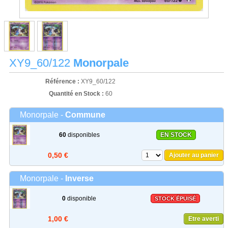
XY9_60/122
Monorpale
Référence :
XY9_60/122
Quantité en Stock :
60
Monorpale -
Commune
60
disponibles
EN STOCK
0,50 €
Ajouter au panier
Monorpale -
Inverse
0
disponible
STOCK ÉPUISÉ
1,00 €
Etre averti