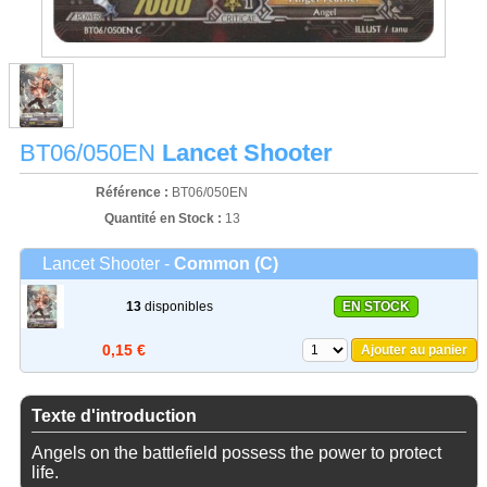
BT06/050EN
Lancet Shooter
Référence :
BT06/050EN
Quantité en Stock :
13
Lancet Shooter -
Common (C)
13
disponibles
EN STOCK
0,15 €
Ajouter au panier
Texte d'introduction
Angels on the battlefield possess the power to protect
life.