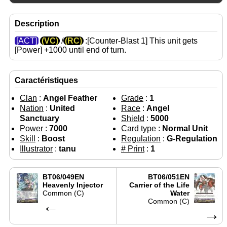
Description
[ACT]
(VC)
/
(RC)
:[Counter-Blast 1] This unit gets
[Power]
+1000 until end of turn.
Caractéristiques
Clan
:
Angel Feather
Grade
:
1
Nation
:
United
Race
:
Angel
Sanctuary
Shield
:
5000
Power
:
7000
Card type
:
Normal Unit
Skill
:
Boost
Regulation
:
G-Regulation
Illustrator
:
tanu
# Print
:
1
BT06/049EN
BT06/051EN
Heavenly Injector
Carrier of the Life
Common (C)
Water
←
Common (C)
→