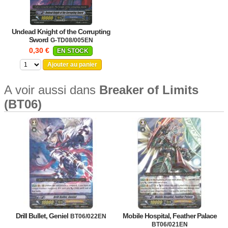
Undead Knight of the Corrupting
Sword
G-TD08/005EN
0,30 €
EN STOCK
Ajouter au panier
A voir aussi dans
Breaker of Limits
(BT06)
Drill Bullet, Geniel
Mobile Hospital, Feather Palace
BT06/022EN
BT06/021EN