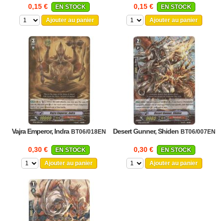
0,15 €
0,15 €
EN STOCK
EN STOCK
Ajouter au panier
Ajouter au panier
Vajra Emperor, Indra
Desert Gunner, Shiden
BT06/018EN
BT06/007EN
0,30 €
0,30 €
EN STOCK
EN STOCK
Ajouter au panier
Ajouter au panier