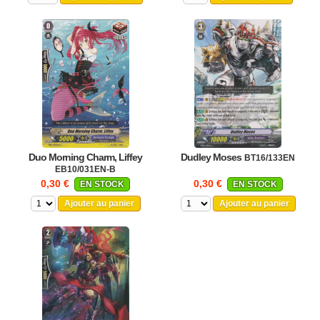
Duo Morning Charm, Liffey
Dudley Moses
BT16/133EN
EB10/031EN-B
0,30 €
0,30 €
EN STOCK
EN STOCK
Ajouter au panier
Ajouter au panier