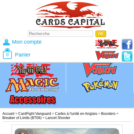
Mon compte
Panier
0
Accueil
>
CardFight Vanguard
>
Cartes à l'unité en Anglais
>
Boosters
>
Breaker of Limits (BT06)
>
Lancet Shooter