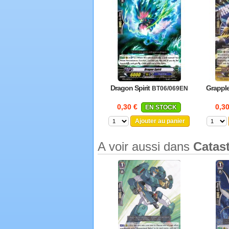
Dragon Spirit
Grappl
BT06/069EN
0,30 €
0,3
EN STOCK
Ajouter au panier
A voir aussi dans
Catas