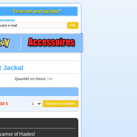
Frais de port gratuit
*
ewsletter
t Jackal
Quantité en Stock :
63
,30 €
Ajouter au panier
arrior of Hades!