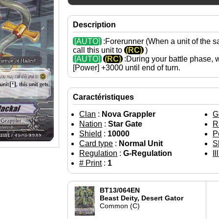
Description
[AUTO]
:Forerunner (When a unit of the s
call this unit to
(RC)
)
[AUTO]
(RC)
:During your battle phase, 
[Power]
+3000 until end of turn.
Caractéristiques
Clan
:
Nova Grappler
G
Nation
:
Star Gate
R
Shield
:
10000
P
Card type
:
Normal Unit
Sk
Regulation
:
G-Regulation
Il
# Print
:
1
BT13/064EN
Beast Deity, Desert Gator
Common (C)
←