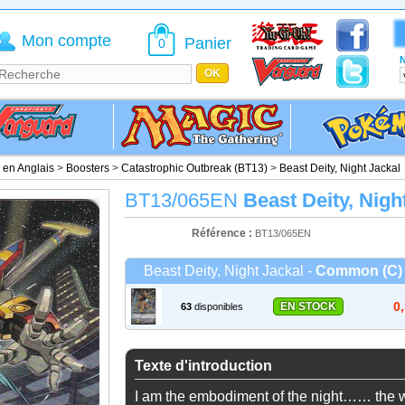
Mon compte
Panier
0
N
é en Anglais
>
Boosters
>
Catastrophic Outbreak (BT13)
>
Beast Deity, Night Jackal
BT13/065EN
Beast Deity, Nigh
Référence :
BT13/065EN
Beast Deity, Night Jackal -
Common (C)
0
EN STOCK
63
disponibles
Texte d'introduction
I am the embodiment of the night…… the w