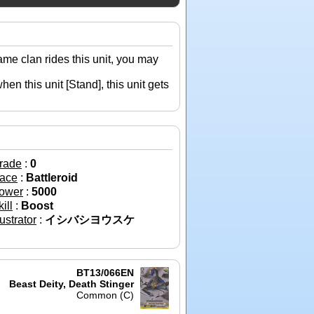
ame clan rides this unit, you may
when this unit
[Stand]
, this unit gets
rade
:
0
ace
:
Battleroid
ower
:
5000
ill
:
Boost
lustrator
:
イシバシヨウスケ
BT13/066EN
Beast Deity, Death Stinger
Common (C)
→