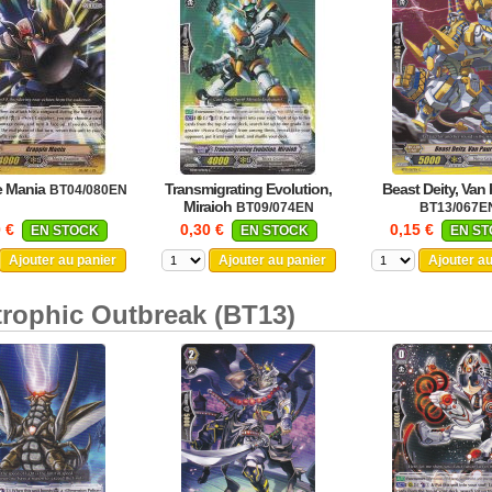
e Mania
Transmigrating Evolution,
Beast Deity, Van
BT04/080EN
Miraioh
BT09/074EN
BT13/067E
0 €
0,30 €
0,15 €
EN STOCK
EN STOCK
EN S
Ajouter au panier
Ajouter au panier
Ajouter a
trophic Outbreak (BT13)