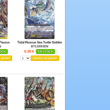
 Paurus
Tidal Rescue Sea Turtle Soldier
N
BT13/093EN
0,30 €
TOCK
EN STOCK
u panier
Ajouter au panier