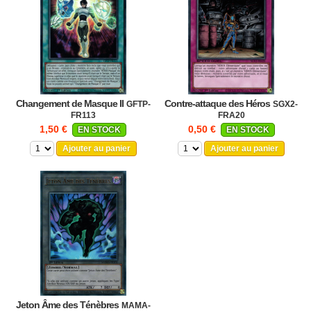
Changement de Masque II
Contre-attaque des Héros
GFTP-
SGX2-
FR113
FRA20
1,50 €
0,50 €
EN STOCK
EN STOCK
Ajouter au panier
Ajouter au panier
Jeton Âme des Ténèbres
MAMA-