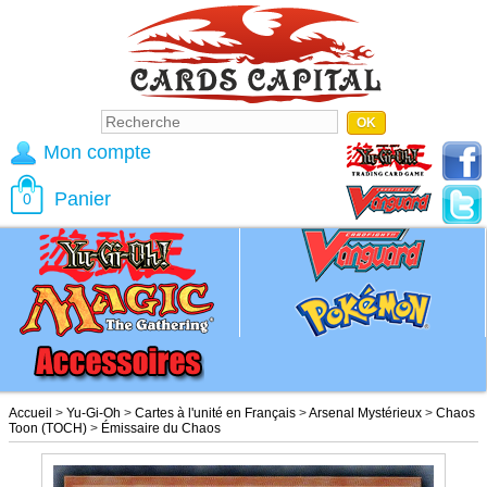
Mon compte
Panier
0
Accueil
>
Yu-Gi-Oh
>
Cartes à l'unité en Français
>
Arsenal Mystérieux
>
Chaos
Toon (TOCH)
>
Émissaire du Chaos