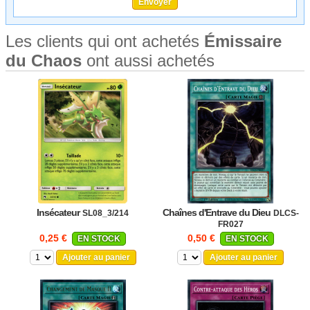
Les clients qui ont achetés
Émissaire
du Chaos
ont aussi achetés
Insécateur
Chaînes d'Entrave du Dieu
SL08_3/214
DLCS-
FR027
0,25 €
0,50 €
EN STOCK
EN STOCK
Ajouter au panier
Ajouter au panier