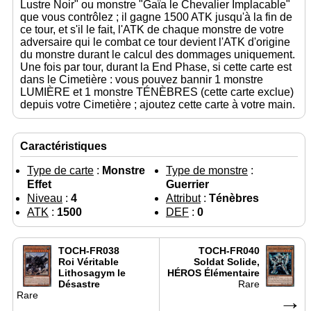
Lustre Noir" ou monstre "Gaïa le Chevalier Implacable"
que vous contrôlez ; il gagne 1500 ATK jusqu'à la fin de
ce tour, et s'il le fait, l'ATK de chaque monstre de votre
adversaire qui le combat ce tour devient l'ATK d'origine
du monstre durant le calcul des dommages uniquement.
Une fois par tour, durant la End Phase, si cette carte est
dans le Cimetière : vous pouvez bannir 1 monstre
LUMIÈRE et 1 monstre TÉNÈBRES (cette carte exclue)
depuis votre Cimetière ; ajoutez cette carte à votre main.
Caractéristiques
Type de carte
:
Monstre
Type de monstre
:
Effet
Guerrier
Niveau
:
4
Attribut
:
Ténèbres
ATK
:
1500
DEF
:
0
TOCH-FR038
TOCH-FR040
Roi Véritable
Soldat Solide,
Lithosagym le
HÉROS Élémentaire
Désastre
Rare
Rare
→