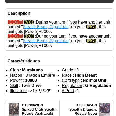
Description
[CONT]
(VC)
:During your turn, if you have another unit
named "
Stealth Beast, Gigantoad
" on your
(RC)
, this
unit gets
[Power]
+3000.
[CONT]
(RC)
:During your turn, if you have another unit
named "
Stealth Beast, Gigantoad
" on your
(RC)
, this
unit gets
[Power]
+1000.
Caractéristiques
Clan
:
Murakumo
Grade
:
3
Nation
:
Dragon Empire
Race
:
High Beast
Power
:
10000
Card type
:
Normal Unit
Skill
:
Twin Drive
Regulation
:
G-Regulation
Illustrator
:
パトリシア
# Print
:
1
BT09/043EN
BT09/045EN
Spiked Club Stealth
Stealth Dragon,
Rogue, Arahabaki
Royale Nova