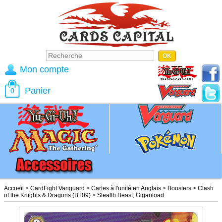
Mon compte
Panier
0
Accueil
>
CardFight Vanguard
>
Cartes à l'unité en Anglais
>
Boosters
>
Clash
of the Knights & Dragons (BT09)
>
Stealth Beast, Gigantoad