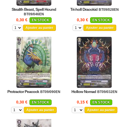
Stealth Beast, Spell Hound
Tri-holl Dracokid
BT09/028EN
BT09/046EN
0,30 €
0,30 €
EN STOCK
EN STOCK
Ajouter au panier
Ajouter au panier
Protractor Peacock
Hollow Nomad
BT09/090EN
BT09/032EN
0,30 €
0,15 €
EN STOCK
EN STOCK
Ajouter au panier
Ajouter au panier