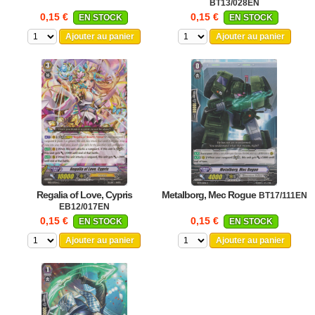
BT13/028EN
0,15 €
0,15 €
EN STOCK
EN STOCK
Ajouter au panier
Ajouter au panier
Regalia of Love, Cypris
Metalborg, Mec Rogue
BT17/111EN
EB12/017EN
0,15 €
0,15 €
EN STOCK
EN STOCK
Ajouter au panier
Ajouter au panier