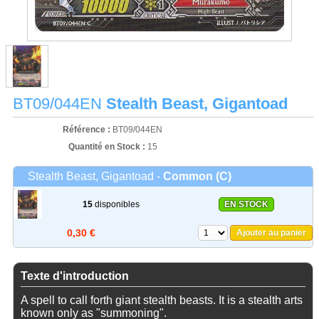
BT09/044EN
Stealth Beast, Gigantoad
Référence :
BT09/044EN
Quantité en Stock :
15
Stealth Beast, Gigantoad -
Common (C)
15
disponibles
EN STOCK
0,30 €
Ajouter au panier
Texte d'introduction
A spell to call forth giant stealth beasts. It is a stealth arts
known only as "summoning".