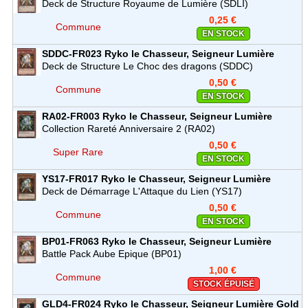
Commune
Deck de Structure Royaume de Lumière (SDLI)
0,25 €
Commune
EN STOCK
SDDC-FR023
Ryko le Chasseur, Seigneur Lumière
Commune
Deck de Structure Le Choc des dragons (SDDC)
0,50 €
Commune
EN STOCK
RA02-FR003
Ryko le Chasseur, Seigneur Lumière
Super Rare
Collection Rareté Anniversaire 2 (RA02)
0,50 €
Super Rare
EN STOCK
YS17-FR017
Ryko le Chasseur, Seigneur Lumière
Commune
Deck de Démarrage L'Attaque du Lien (YS17)
0,50 €
Commune
EN STOCK
BP01-FR063
Ryko le Chasseur, Seigneur Lumière
Commune
Battle Pack Aube Epique (BP01)
1,00 €
Commune
STOCK ÉPUISÉ
GLD4-FR024
Ryko le Chasseur, Seigneur Lumière
Gold