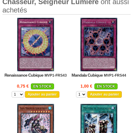
Chasseur, Seigneur Lumière
ont aussi
achetés
Renaissance Cubique
Mandala Cubique
MVP1-FRS43
MVP1-FRS44
0,75 €
1,00 €
EN STOCK
EN STOCK
Ajouter au panier
Ajouter au panier