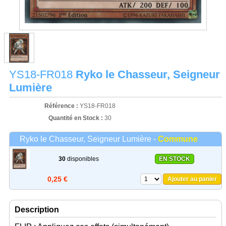
YS18-FR018
Ryko le Chasseur, Seigneur
Lumière
Référence :
YS18-FR018
Quantité en Stock :
30
Ryko le Chasseur, Seigneur Lumière -
Commune
30
disponibles
EN STOCK
0,25 €
Ajouter au panier
Description