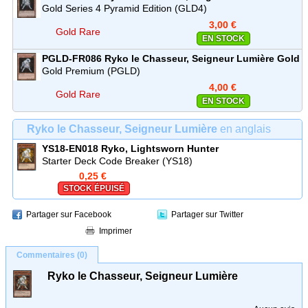
Rare
Gold Series 4 Pyramid Edition (GLD4)
3,00 €
Gold Rare
EN STOCK
PGLD-FR086
Ryko le Chasseur, Seigneur Lumière
Gold
Rare
Gold Premium (PGLD)
4,00 €
Gold Rare
EN STOCK
Ryko le Chasseur, Seigneur Lumière
en anglais
YS18-EN018
Ryko, Lightsworn Hunter
Starter Deck Code Breaker (YS18)
0,25 €
STOCK ÉPUISÉ
Partager sur Facebook
Partager sur Twitter
Imprimer
Commentaires (0)
Ryko le Chasseur, Seigneur Lumière