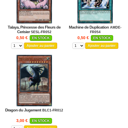
Talaya, Princesse des Fleurs de
Machine de Duplication
AMDE-
Cerisier
SESL-FR052
FR054
0,50 €
0,50 €
EN STOCK
EN STOCK
Ajouter au panier
Ajouter au panier
Dragon du Jugement
BLC1-FR012
3,00 €
EN STOCK