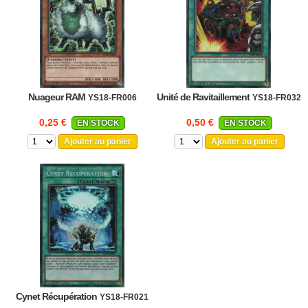
Nuageur RAM
Unité de Ravitaillement
YS18-FR006
YS18-FR032
0,25 €
0,50 €
EN STOCK
EN STOCK
Ajouter au panier
Ajouter au panier
Cynet Récupération
YS18-FR021