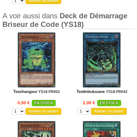
Ajouter au panier
A voir aussi dans
Deck de Démarrage
Briseur de Code (YS18)
Texchangeur
Testintrulucane
YS18-FR002
YS18-FR042
0,50 €
2,00 €
EN STOCK
EN STOCK
Ajouter au panier
Ajouter au panier