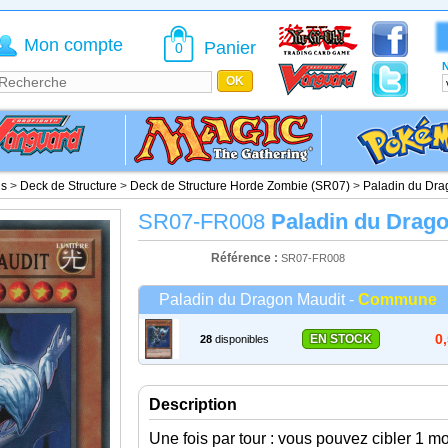
Mon compte
Panier
0
N
is
>
Deck de Structure
>
Deck de Structure Horde Zombie (SR07)
>
Paladin du Dra
SR07-FR008
Paladin du Drag
Référence :
SR07-FR008
Paladin du Dragon Maudit -
Commune
0
EN STOCK
28
disponibles
Description
Une fois par tour : vous pouvez cibler 1 