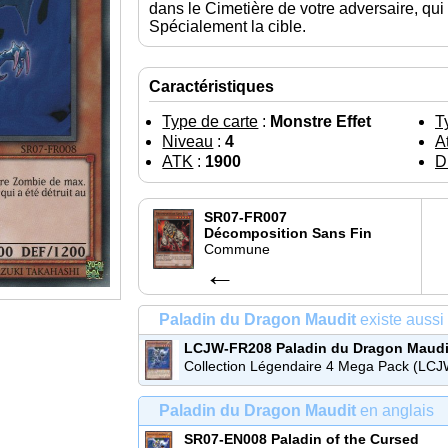
dans le Cimetière de votre adversaire, qui
Spécialement la cible.
Caractéristiques
Type de carte
:
Monstre Effet
T
Niveau
:
4
At
ATK
:
1900
D
SR07-FR007
Décomposition Sans Fin
Commune
←
Paladin du Dragon Maudit
existe aussi 
LCJW-FR208
Paladin du Dragon Maudi
Commune
Collection Légendaire 4 Mega Pack (LCJ
Paladin du Dragon Maudit
en anglais
SR07-EN008
Paladin of the Cursed