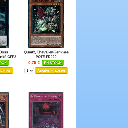
 Boss
Quartz, Chevalier-Gemmes
nité
GFP2-
POTE-FR020
0,75 €
TOCK
EN STOCK
 panier
Ajouter au panier