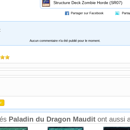
Dragon
Structure Deck Zombie Horde (SR07)
Partager sur Facebook
Parta
t
Aucun commentaire n'a été publié pour le moment.
tés
Paladin du Dragon Maudit
ont aussi 