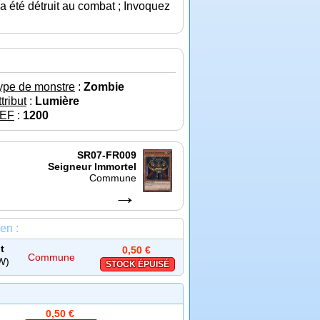
 a été détruit au combat ; Invoquez
ype de monstre
:
Zombie
tribut
:
Lumière
EF
:
1200
SR07-FR009
Seigneur Immortel
Commune
→
en :
t
0,50 €
Commune
W)
STOCK ÉPUISÉ
0,50 €