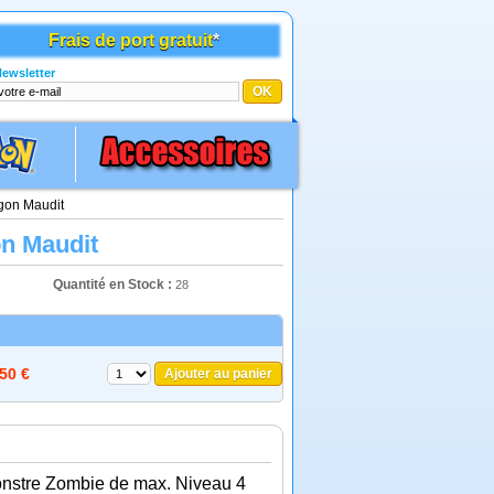
Frais de port gratuit
*
ewsletter
gon Maudit
on Maudit
Quantité en Stock :
28
,50 €
Ajouter au panier
monstre Zombie de max. Niveau 4