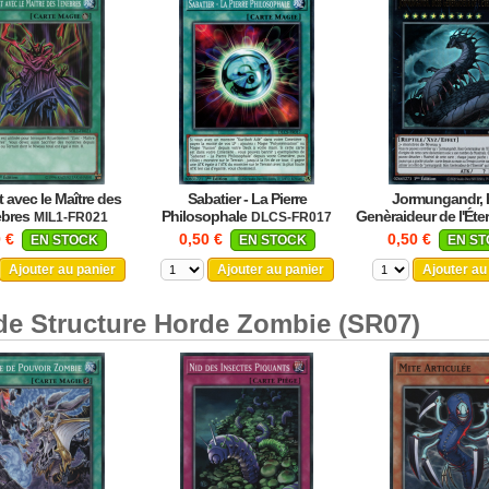
t avec le Maître des
Sabatier - La Pierre
Jormungandr,
bres
Philosophale
Genèraideur de l'Éter
MIL1-FR021
DLCS-FR017
FR147
0 €
0,50 €
0,50 €
EN STOCK
EN STOCK
EN S
Ajouter au panier
Ajouter au panier
Ajouter au
de Structure Horde Zombie (SR07)