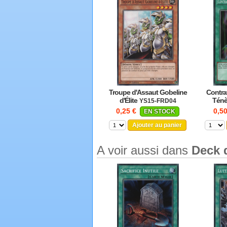
Troupe d'Assaut Gobeline
Contra
d'Élite
Ténè
YS15-FRD04
0,25 €
0,5
EN STOCK
Ajouter au panier
A voir aussi dans
Deck 