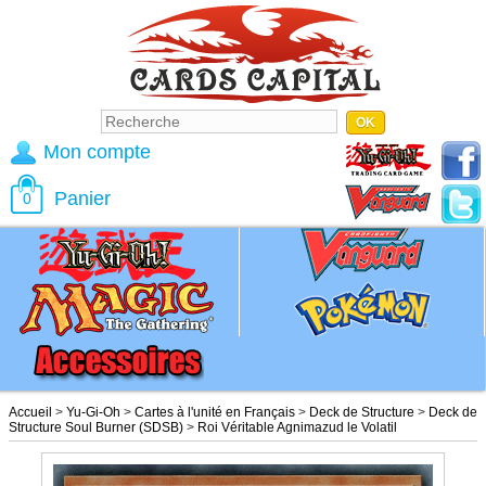
Mon compte
Panier
0
Accueil
>
Yu-Gi-Oh
>
Cartes à l'unité en Français
>
Deck de Structure
>
Deck de
Structure Soul Burner (SDSB)
>
Roi Véritable Agnimazud le Volatil