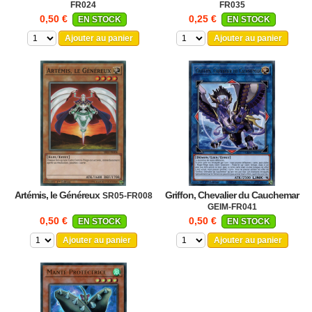
FR024
FR035
0,50 €
0,25 €
EN STOCK
EN STOCK
Ajouter au panier
Ajouter au panier
Artémis, le Généreux
Griffon, Chevalier du Cauchemar
SR05-FR008
GEIM-FR041
0,50 €
0,50 €
EN STOCK
EN STOCK
Ajouter au panier
Ajouter au panier