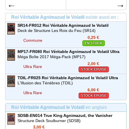
←
→
Roi Véritable Agnimazud le Volatil
existe aussi en :
SR14-FR012
Roi Véritable Agnimazud le Volatil
Commune
Deck de Structure Les Rois du Feu (SR14)
0,25 €
Commune
EN STOCK
MP17-FR080
Roi Véritable Agnimazud le Volatil
Ultra
Rare
Méga Boîte 2017 Méga-Pack (MP17)
2,00 €
Ultra Rare
STOCK ÉPUISÉ
TDIL-FR025
Roi Véritable Agnimazud le Volatil
Ultra
Rare
L'Illusion des Ténèbres (TDIL)
6,00 €
Ultra Rare
STOCK ÉPUISÉ
Roi Véritable Agnimazud le Volatil
en anglais
SDSB-EN014
True King Agnimazud, the Vanisher
Structure Deck Soulburner (SDSB)
3,00 €