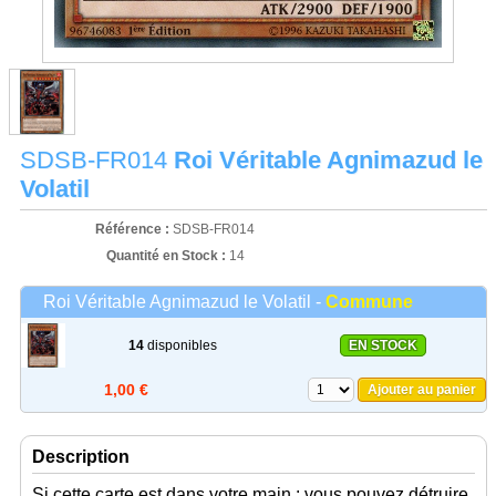
SDSB-FR014
Roi Véritable Agnimazud le
Volatil
Référence :
SDSB-FR014
Quantité en Stock :
14
Roi Véritable Agnimazud le Volatil -
Commune
14
disponibles
EN STOCK
1,00 €
Ajouter au panier
Description
Si cette carte est dans votre main : vous pouvez détruire