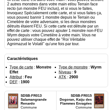
2 autres monstres dans votre main et/ou Terrain face
recto (un monstre FEU inclus), et si vous le faites,
Invoquez Spécialement cette carte, et si vous faites ça,
vous pouvez bannir 1 monstre depuis le Terrain ou
Cimetière de votre adversaire, si les deux monstres
détruits étaient FEU. Si cette carte est détruite par un
effet de carte : vous pouvez ajouter 1 monstre non-FEU
Wyrm depuis votre Cimetière à votre main. Vous ne
pouvez utiliser chaque effet de "Roi Véritable
Agnimazud le Volatil" qu'une fois par tour.
Caractéristiques
Type de carte
:
Monstre
Type de monstre
:
Wyrm
Effet
Niveau
:
9
Attribut
:
Feu
ATK
:
2900
DEF
:
1900
SDSB-FR013
SDSB-FR015
Salamangrande
Dogoran, Kaiju des
Renardo
Flammes Enragées
Commune
Commune