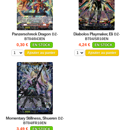
Panzerschreck Dragon
Diabolos Playmaker, Eli
DZ-
DZ-
BT04/043EN
BT04/SR10EN
0,30 €
4,24 €
EN STOCK
EN STOCK
Ajouter au panier
Ajouter au panier
Momentary Stillness, Shueren
DZ-
BT04/FR10EN
3,49 €
EN STOCK