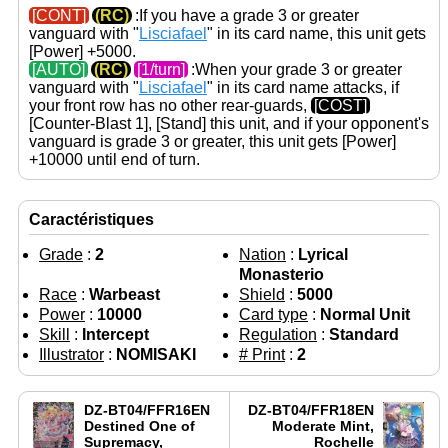
[CONT]
(RC)
:If you have a grade 3 or greater
vanguard with "
Lisciafael
" in its card name, this unit gets
[Power]
+5000.
[AUTO]
(RC)
[1/turn]
:When your grade 3 or greater
vanguard with "
Lisciafael
" in its card name attacks, if
your front row has no other rear-guards,
[COST]
[Counter-Blast 1],
[Stand]
this unit, and if your opponent's
vanguard is grade 3 or greater, this unit gets
[Power]
+10000 until end of turn.
Caractéristiques
Grade
:
2
Nation
:
Lyrical
Monasterio
Race
:
Warbeast
Shield
:
5000
Power
:
10000
Card type
:
Normal Unit
Skill
:
Intercept
Regulation
:
Standard
Illustrator
:
NOMISAKI
# Print
:
2
DZ-BT04/FFR16EN
DZ-BT04/FFR18EN
Destined One of
Moderate Mint,
Supremacy,
Rochelle