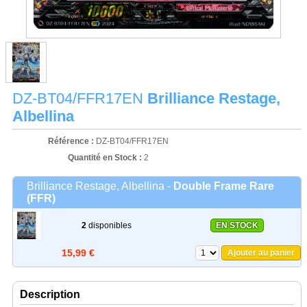
DZ-BT04/FFR17EN
Brilliance Restage,
Albellina
Référence :
DZ-BT04/FFR17EN
Quantité en Stock :
2
Brilliance Restage, Albellina -
Double Frame Rare
(FFR)
2
disponibles
EN STOCK
15,99 €
Ajouter au panier
Description