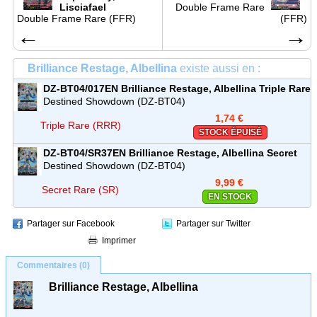
Lisciafael
Double Frame Rare
Double Frame Rare (FFR)
(FFR)
←
→
Brilliance Restage, Albellina
existe aussi en :
DZ-BT04/017EN
Brilliance Restage, Albellina
Triple Rare
(RRR)
Destined Showdown (DZ-BT04)
1,74 €
Triple Rare (RRR)
STOCK ÉPUISÉ
DZ-BT04/SR37EN
Brilliance Restage, Albellina
Secret
Rare (SR)
Destined Showdown (DZ-BT04)
9,99 €
Secret Rare (SR)
EN STOCK
Partager sur Facebook
Partager sur Twitter
Imprimer
Commentaires (0)
Brilliance Restage, Albellina