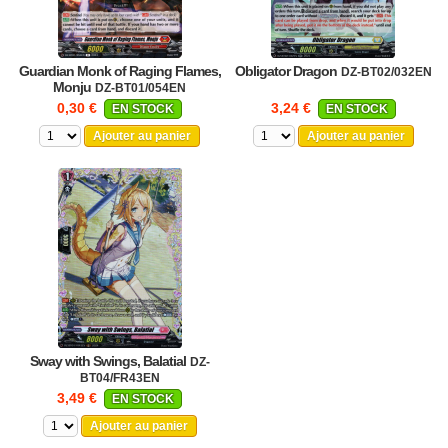
Guardian Monk of Raging Flames,
Obligator Dragon
DZ-BT02/032EN
Monju
DZ-BT01/054EN
0,30 €
3,24 €
EN STOCK
EN STOCK
Ajouter au panier
Ajouter au panier
Sway with Swings, Balatial
DZ-
BT04/FR43EN
3,49 €
EN STOCK
Ajouter au panier