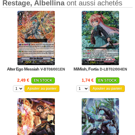
Restage, Albellina
ont aussi achetés
Alter Ego Messiah
MiMish, Fortia
V-BT08/001EN
D-LBT02/004EN
2,49 €
1,74 €
EN STOCK
EN STOCK
Ajouter au panier
Ajouter au panier