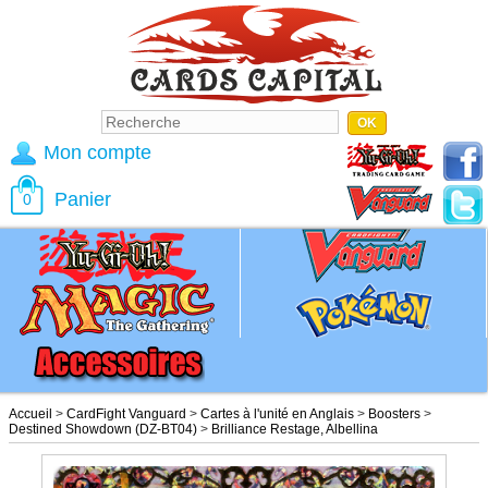
Mon compte
Panier
0
Accueil
>
CardFight Vanguard
>
Cartes à l'unité en Anglais
>
Boosters
>
Destined Showdown (DZ-BT04)
>
Brilliance Restage, Albellina