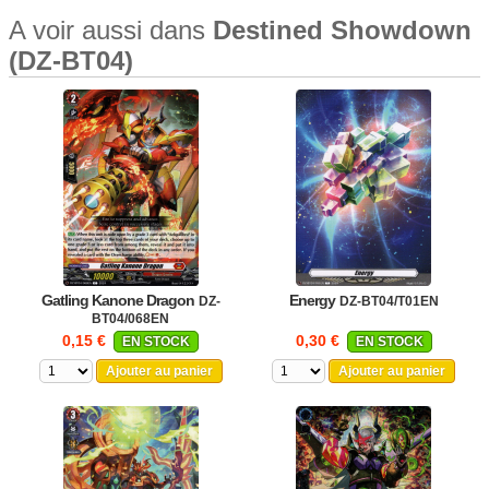
A voir aussi dans
Destined Showdown
(DZ-BT04)
Gatling Kanone Dragon
Energy
DZ-
DZ-BT04/T01EN
BT04/068EN
0,15 €
0,30 €
EN STOCK
EN STOCK
Ajouter au panier
Ajouter au panier