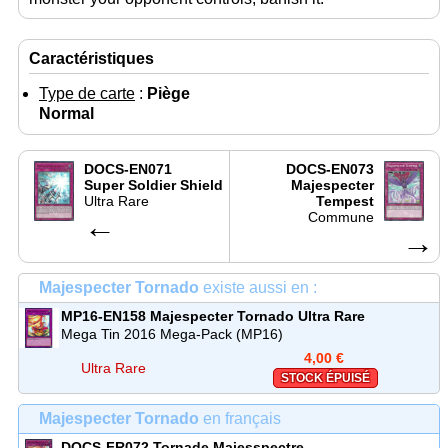
Caractéristiques
Type de carte
:
Piège
Normal
DOCS-EN071
DOCS-EN073
Super Soldier Shield
Majespecter
Ultra Rare
Tempest
←
Commune
→
Majespecter Tornado
existe aussi en :
MP16-EN158
Majespecter Tornado
Ultra Rare
Mega Tin 2016 Mega-Pack (MP16)
4,00 €
Ultra Rare
STOCK ÉPUISÉ
Majespecter Tornado
en français
DOCS-FR072
Tornade Majesspectre