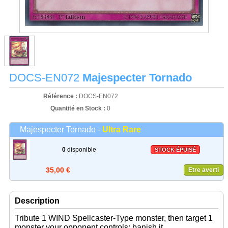
DOCS-EN072
Majespecter Tornado
Référence :
DOCS-EN072
Quantité en Stock :
0
Majespecter Tornado -
Ultra Rare
0
disponible
STOCK ÉPUISÉ
35,00 €
Etre averti
Description
Tribute 1 WIND Spellcaster-Type monster, then target 1
monster your opponent controls; banish it.