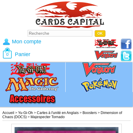
Mon compte
Panier
0
Accueil
>
Yu-Gi-Oh
>
Cartes à l'unité en Anglais
>
Boosters
>
Dimension of
Chaos (DOCS)
>
Majespecter Tornado