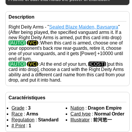
Description
Right Deity Arms - "
Sealed Blaze Maiden, Bavsargra
"
(After being played, the specified vanguard arms it. If a
new Right Deity Arms is armed, put this card into drop)
[AUTO]
(VC)
:When this card is armed, choose one of
your opponent's back row rear-guards, retire it, choose
one of your vanguards, and it gets
[Power]
+10000 until
end of turn.
[AUTO]
(VC)
:At the end of your turn,
[COST]
[put this
card into drop], choose a card with the Right Deity Arms
ability and a different card name from this card from your
drop, and put it into hand.
Caractéristiques
Grade
:
3
Nation
:
Dragon Empire
Race
:
Arms
Card type
:
Normal Order
Regulation
:
Standard
Illustrator
:
前河悠一
# Print
:
1