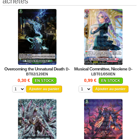
achetés
Overcoming the Unnatural Death
Musical Committee, Nicolene
D-
D-
BT02/120EN
LBT01/050EN
0,30 €
0,99 €
EN STOCK
EN STOCK
Ajouter au panier
Ajouter au panier