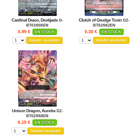
Cardinal Draco, Destijade
Clutch of Grudge Toxin
D-
DZ-
BT03/006EN
BT02/062EN
0,99 €
0,30 €
EN STOCK
EN STOCK
Ajouter au panier
Ajouter au panier
Unison Dragon, Aundra
DZ-
BT02/068EN
0,15 €
EN STOCK
Ajouter au panier