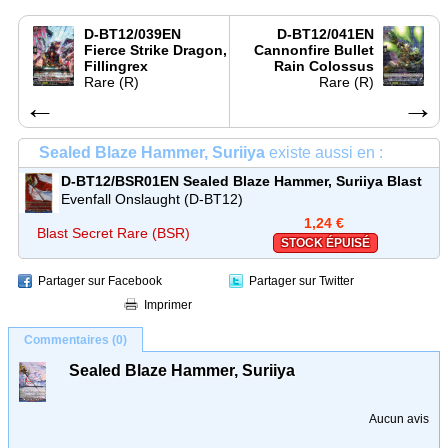
D-BT12/039EN
D-BT12/041EN
Fierce Strike Dragon,
Cannonfire Bullet
Fillingrex
Rain Colossus
Rare (R)
Rare (R)
←
→
Sealed Blaze Hammer, Suriiya
existe aussi en :
D-BT12/BSR01EN
Sealed Blaze Hammer, Suriiya
Blast
Secret Rare (BSR)
Evenfall Onslaught (D-BT12)
1,24 €
Blast Secret Rare (BSR)
STOCK ÉPUISÉ
Partager sur Facebook
Partager sur Twitter
Imprimer
Commentaires (0)
Sealed Blaze Hammer, Suriiya
Aucun avis