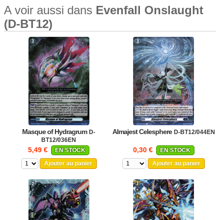
A voir aussi dans
Evenfall Onslaught
(D-BT12)
Masque of Hydragrum
Almajest Celesphere
D-
D-BT12/044EN
BT12/036EN
5,49 €
0,30 €
EN STOCK
EN STOCK
Ajouter au panier
Ajouter au panier