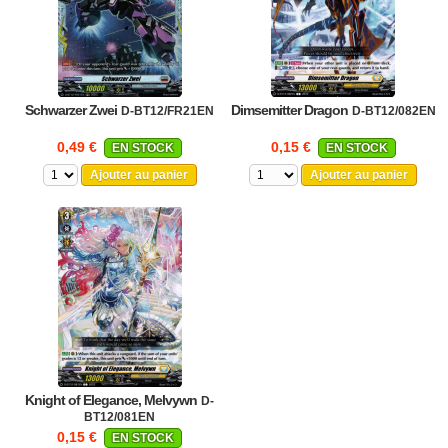
Schwarzer Zwei
Dimsemitter Dragon
D-BT12/FR21EN
D-BT12/082EN
0,49 €
0,15 €
EN STOCK
EN STOCK
Ajouter au panier
Ajouter au panier
Knight of Elegance, Melvywn
D-
BT12/081EN
0,15 €
EN STOCK