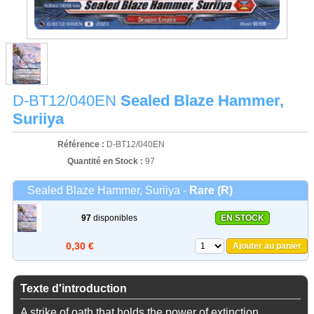
D-BT12/040EN
Sealed Blaze Hammer,
Suriiya
Référence :
D-BT12/040EN
Quantité en Stock :
97
Sealed Blaze Hammer, Suriiya -
Rare (R)
97
disponibles
EN STOCK
0,30 €
Ajouter au panier
Texte d'introduction
A strike of oath that holds the power of extinction.