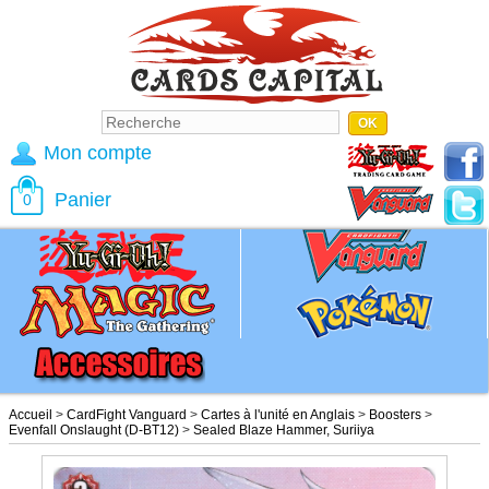
Mon compte
Panier
0
Accueil
>
CardFight Vanguard
>
Cartes à l'unité en Anglais
>
Boosters
>
Evenfall Onslaught (D-BT12)
>
Sealed Blaze Hammer, Suriiya