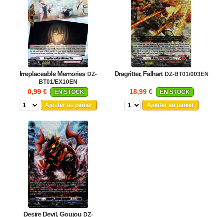
Irreplaceable Memories
Dragritter, Falhart
DZ-
DZ-BT01/003EN
BT01/EX10EN
0,99 €
18,99 €
EN STOCK
EN STOCK
Ajouter au panier
Ajouter au panier
Desire Devil, Goujou
DZ-