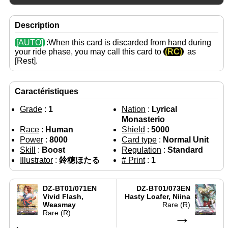
Description
[AUTO]
:When this card is discarded from hand during
your ride phase, you may call this card to
(RC)
as
[Rest].
Caractéristiques
Grade
:
1
Nation
:
Lyrical
Monasterio
Race
:
Human
Shield
:
5000
Power
:
8000
Card type
:
Normal Unit
Skill
:
Boost
Regulation
:
Standard
Illustrator
:
鈴穂ほたる
# Print
:
1
DZ-BT01/071EN
DZ-BT01/073EN
Vivid Flash,
Hasty Loafer, Niina
Weasmay
Rare (R)
Rare (R)
→
←