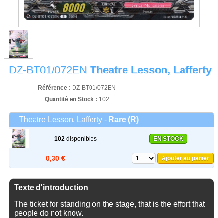
DZ-BT01/072EN
Theatre Lesson, Lafferty
Référence :
DZ-BT01/072EN
Quantité en Stock :
102
Theatre Lesson, Lafferty -
Rare (R)
102
disponibles
EN STOCK
0,30 €
Ajouter au panier
Texte d'introduction
The ticket for standing on the stage, that is the effort that
people do not know.