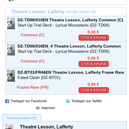
Theatre Lesson, Lafferty
existe aussi en :
DZ-TD06/010EN
Theatre Lesson, Lafferty
Common (C)
Start Up Trial Deck - Lyrical Monasterio (DZ-TD06)
0,30 €
Common (C)
STOCK ÉPUISÉ
DZ-TD06/010EN_4
Theatre Lesson, Lafferty
Common
(C)
Start Up Trial Deck - Lyrical Monasterio (DZ-TD06)
0,30 €
Common (C)
STOCK ÉPUISÉ
DZ-BT01/FR46EN
Theatre Lesson, Lafferty
Frame Rare
(FR)
Fated Clash (DZ-BT01)
0,99 €
Frame Rare (FR)
STOCK ÉPUISÉ
Partager sur Facebook
Partager sur Twitter
Imprimer
Commentaires (0)
Theatre Lesson, Lafferty