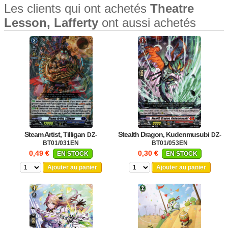
Les clients qui ont achetés
Theatre
Lesson, Lafferty
ont aussi achetés
Steam Artist, Tilligan
Stealth Dragon, Kudenmusubi
DZ-
DZ-
BT01/031EN
BT01/053EN
0,49 €
0,30 €
EN STOCK
EN STOCK
Ajouter au panier
Ajouter au panier