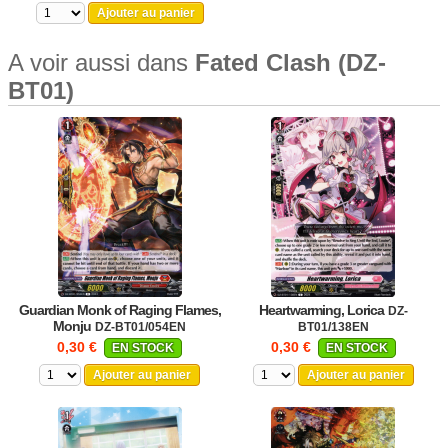
Ajouter au panier
A voir aussi dans
Fated Clash (DZ-
BT01)
Guardian Monk of Raging Flames,
Heartwarming, Lorica
DZ-
Monju
DZ-BT01/054EN
BT01/138EN
0,30 €
0,30 €
EN STOCK
EN STOCK
Ajouter au panier
Ajouter au panier