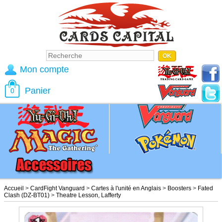
Mon compte
Panier
0
Accueil
>
CardFight Vanguard
>
Cartes à l'unité en Anglais
>
Boosters
>
Fated
Clash (DZ-BT01)
>
Theatre Lesson, Lafferty