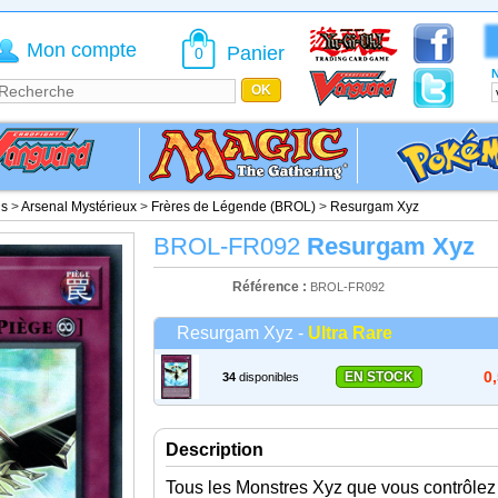
Mon compte
Panier
0
N
is
>
Arsenal Mystérieux
>
Frères de Légende (BROL)
>
Resurgam Xyz
BROL-FR092
Resurgam Xyz
Référence :
BROL-FR092
Resurgam Xyz -
Ultra Rare
0
EN STOCK
34
disponibles
Description
Tous les Monstres Xyz que vous contrôlez