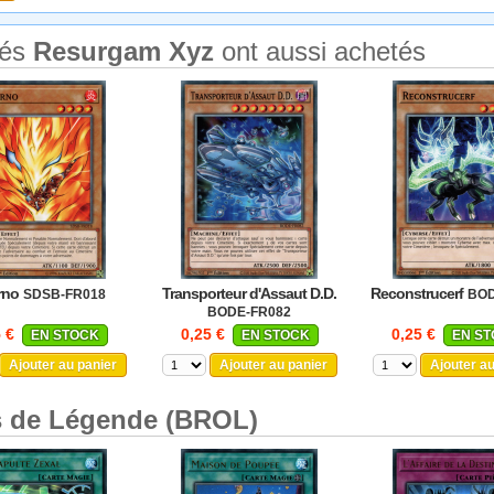
tés
Resurgam Xyz
ont aussi achetés
rno
Transporteur d'Assaut D.D.
Reconstrucerf
SDSB-FR018
BOD
BODE-FR082
5 €
0,25 €
0,25 €
EN STOCK
EN STOCK
EN S
Ajouter au panier
Ajouter au panier
Ajouter a
s de Légende (BROL)