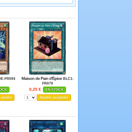
Maison de Pain d'Épice
E-FR094
BLC1-
FR079
0,25 €
TOCK
EN STOCK
u panier
Ajouter au panier