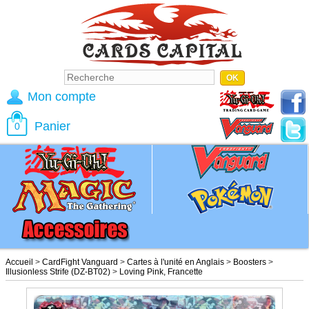
Mon compte
Panier
0
Accueil
>
CardFight Vanguard
>
Cartes à l'unité en Anglais
>
Boosters
>
Illusionless Strife (DZ-BT02)
>
Loving Pink, Francette