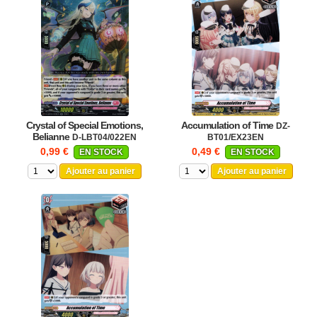
Crystal of Special Emotions,
Accumulation of Time
DZ-
Belianne
D-LBT04/022EN
BT01/EX23EN
0,99 €
0,49 €
EN STOCK
EN STOCK
Ajouter au panier
Ajouter au panier