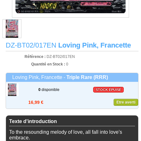
DZ-BT02/017EN
Loving Pink, Francette
Référence :
DZ-BT02/017EN
Quantité en Stock :
0
Loving Pink, Francette -
Triple Rare (RRR)
0
disponible
STOCK ÉPUISÉ
16,99 €
Etre averti
Texte d'introduction
To the resounding melody of love, all fall into love's
embrace.