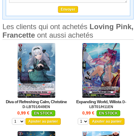
Les clients qui ont achetés
Loving Pink,
Francette
ont aussi achetés
Diva of Refreshing Calm, Christine
Expanding World, Wilista
D-
D-LBT01/049EN
LBT01/H11EN
0,99 €
0,99 €
EN STOCK
EN STOCK
Ajouter au panier
Ajouter au panier