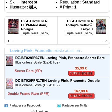
Skill
:
Intercept
Regulation
:
Standard
Illustrator
:
樹人
# Print
:
1
DZ-BT02/016EN
DZ-BT02/018EN
FL∀MMe-Glam,
Today's Selfie♡,
Rougia
Freydis
Triple Rare (RRR)
Triple Rare (RRR)
←
→
Loving Pink, Francette
existe aussi en :
DZ-BT02/SR37EN
Loving Pink, Francette
Secret Rare
(SR)
Illusionless Strife (DZ-BT02)
35,99 €
Secret Rare (SR)
STOCK ÉPUISÉ
DZ-BT02/FFR17EN
Loving Pink, Francette
Double
Frame Rare (FFR)
Illusionless Strife (DZ-BT02)
167,99 €
Double Frame Rare (FFR)
STOCK ÉPUISÉ
Partager sur Facebook
Partager sur Twitter
Imprimer