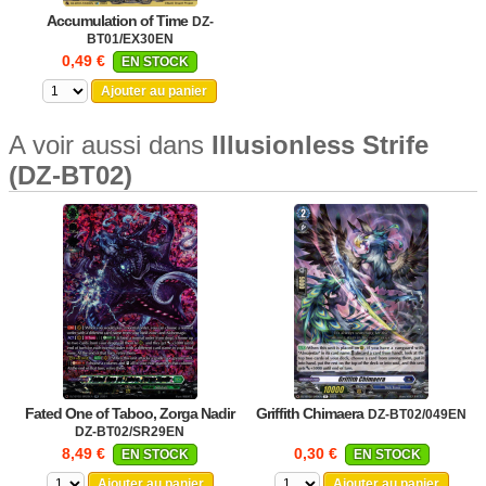
Accumulation of Time
DZ-
BT01/EX30EN
0,49 €
EN STOCK
Ajouter au panier
A voir aussi dans
Illusionless Strife
(DZ-BT02)
Fated One of Taboo, Zorga Nadir
Griffith Chimaera
DZ-BT02/049EN
DZ-BT02/SR29EN
8,49 €
0,30 €
EN STOCK
EN STOCK
Ajouter au panier
Ajouter au panier