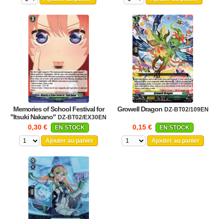
Memories of School Festival for
Growell Dragon
DZ-BT02/109EN
"Itsuki Nakano"
DZ-BT02/EX30EN
0,30 €
0,15 €
EN STOCK
EN STOCK
Ajouter au panier
Ajouter au panier