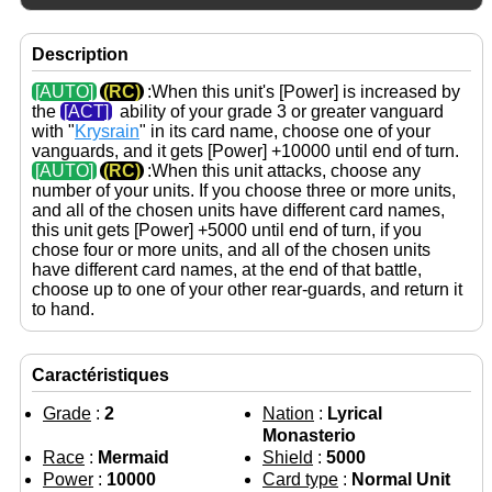
Description
[AUTO]
(RC)
:When this unit's
[Power]
is increased by
the
[ACT]
ability of your grade 3 or greater vanguard
with "
Krysrain
" in its card name, choose one of your
vanguards, and it gets
[Power]
+10000 until end of turn.
[AUTO]
(RC)
:When this unit attacks, choose any
number of your units. If you choose three or more units,
and all of the chosen units have different card names,
this unit gets
[Power]
+5000 until end of turn, if you
chose four or more units, and all of the chosen units
have different card names, at the end of that battle,
choose up to one of your other rear-guards, and return it
to hand.
Caractéristiques
Grade
:
2
Nation
:
Lyrical
Monasterio
Race
:
Mermaid
Shield
:
5000
Power
:
10000
Card type
:
Normal Unit