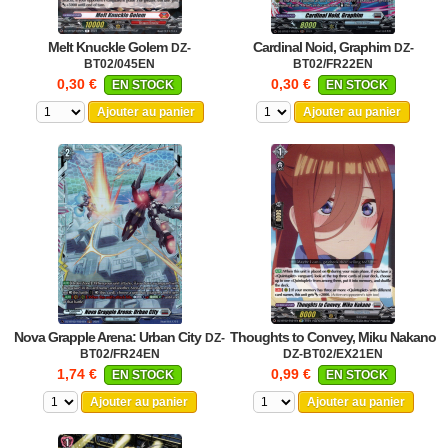
Melt Knuckle Golem
Cardinal Noid, Graphim
DZ-
DZ-
BT02/045EN
BT02/FR22EN
0,30 €
0,30 €
EN STOCK
EN STOCK
Ajouter au panier
Ajouter au panier
Nova Grapple Arena: Urban City
Thoughts to Convey, Miku Nakano
DZ-
BT02/FR24EN
DZ-BT02/EX21EN
1,74 €
0,99 €
EN STOCK
EN STOCK
Ajouter au panier
Ajouter au panier