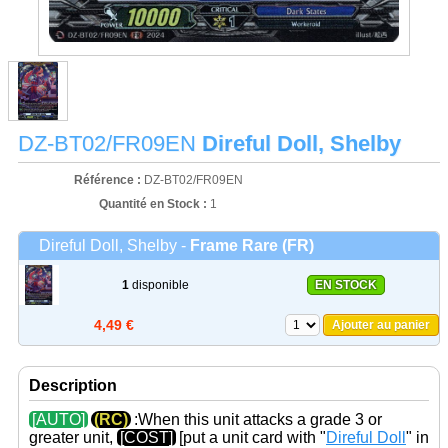
DZ-BT02/FR09EN
Direful Doll, Shelby
Référence :
DZ-BT02/FR09EN
Quantité en Stock :
1
Direful Doll, Shelby -
Frame Rare (FR)
1
disponible
EN STOCK
4,49 €
Ajouter au panier
Description
[AUTO]
(RC)
:When this unit attacks a grade 3 or
greater unit,
[COST]
[put a unit card with "
Direful Doll
" in