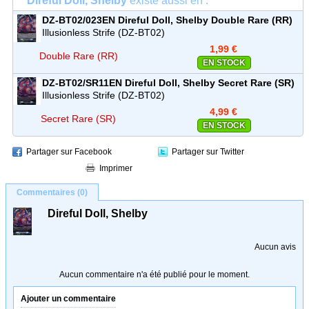
Direful Doll, Shelby
existe aussi en :
DZ-BT02/023EN
Direful Doll, Shelby
Double Rare (RR)
Illusionless Strife (DZ-BT02)
1,99 €
Double Rare (RR)
EN STOCK
DZ-BT02/SR11EN
Direful Doll, Shelby
Secret Rare (SR)
Illusionless Strife (DZ-BT02)
4,99 €
Secret Rare (SR)
EN STOCK
Partager sur Facebook
Partager sur Twitter
Imprimer
Commentaires (0)
Direful Doll, Shelby
Aucun avis
Aucun commentaire n'a été publié pour le moment.
Ajouter un commentaire