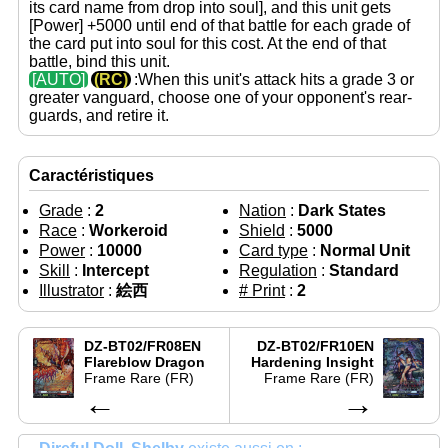
its card name from drop into soul], and this unit gets
[Power]
+5000 until end of that battle for each grade of
the card put into soul for this cost. At the end of that
battle, bind this unit.
[AUTO]
(RC)
:When this unit's attack hits a grade 3 or
greater vanguard, choose one of your opponent's rear-
guards, and retire it.
Caractéristiques
Grade
:
2
Nation
:
Dark States
Race
:
Workeroid
Shield
:
5000
Power
:
10000
Card type
:
Normal Unit
Skill
:
Intercept
Regulation
:
Standard
Illustrator
:
絵西
# Print
:
2
DZ-BT02/FR08EN
DZ-BT02/FR10EN
Flareblow Dragon
Hardening Insight
Frame Rare (FR)
Frame Rare (FR)
←
→