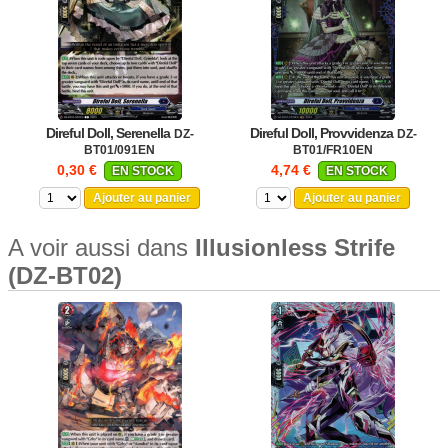
Direful Doll, Serenella
Direful Doll, Provvidenza
DZ-
DZ-
BT01/091EN
BT01/FR10EN
0,30 €
4,74 €
EN STOCK
EN STOCK
Ajouter au panier
Ajouter au panier
A voir aussi dans
Illusionless Strife
(DZ-BT02)