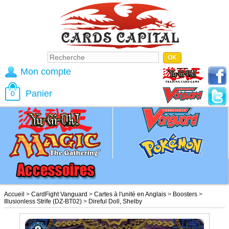
Mon compte
Panier
0
Accueil
>
CardFight Vanguard
>
Cartes à l'unité en Anglais
>
Boosters
>
Illusionless Strife (DZ-BT02)
>
Direful Doll, Shelby