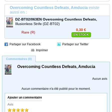
Overcoming Countless Defeats, Amducia
existe
aussi en :
DZ-BT02/063EN
Overcoming Countless Defeats,
Amducia
Rare (R)
Illusionless Strife (DZ-BT02)
0,30 €
Rare (R)
EN STOCK
Partager sur Facebook
Partager sur Twitter
Imprimer
Commentaires (0)
Overcoming Countless Defeats, Amducia
Aucun avis
Aucun commentaire n'a été publié pour le moment.
Ajouter un commentaire
Avis