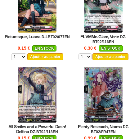
Picturesque, Luana
FL∀MMe-Glam, Verte
D-LBT02/077EN
DZ-
BT02/116EN
0,15 €
0,30 €
EN STOCK
EN STOCK
Ajouter au panier
Ajouter au panier
All Smiles and a Powerful Dash!
Plenty Research, Norma
DZ-
Delfina
DZ-BT02/118EN
BT02/FR47EN
0,15 €
0,99 €
EN STOCK
EN STOCK