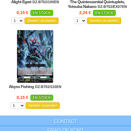
Alight Egret
The Quintessential Quintuplets,
DZ-BT02/100EN
Yotsuba Nakano
DZ-BT02/EX07EN
0,15 €
2,24 €
EN STOCK
EN STOCK
Ajouter au panier
Ajouter au panier
Abyss Fishing
DZ-BT02/110EN
0,15 €
EN STOCK
Ajouter au panier
CONTACT
FRAIS DE PORT