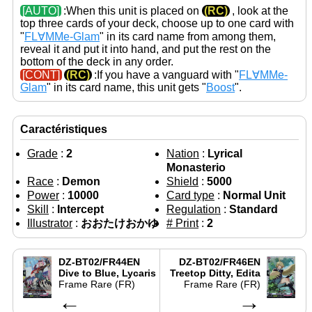
[AUTO]
:When this unit is placed on
(RC)
, look at the
top three cards of your deck, choose up to one card with
"
FL∀MMe-Glam
" in its card name from among them,
reveal it and put it into hand, and put the rest on the
bottom of the deck in any order.
[CONT]
(RC)
:If you have a vanguard with "
FL∀MMe-
Glam
" in its card name, this unit gets "
Boost
".
Caractéristiques
Grade
:
2
Nation
:
Lyrical
Monasterio
Race
:
Demon
Shield
:
5000
Power
:
10000
Card type
:
Normal Unit
Skill
:
Intercept
Regulation
:
Standard
Illustrator
:
おおたけおかゆ
# Print
:
2
DZ-BT02/FR44EN
DZ-BT02/FR46EN
Dive to Blue, Lycaris
Treetop Ditty, Edita
Frame Rare (FR)
Frame Rare (FR)
←
→