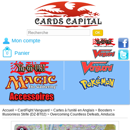
Mon compte
Panier
0
Accueil
>
CardFight Vanguard
>
Cartes à l'unité en Anglais
>
Boosters
>
Illusionless Strife (DZ-BT02)
>
Overcoming Countless Defeats, Amducia