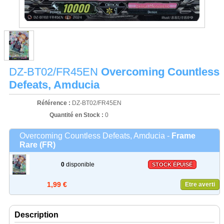
DZ-BT02/FR45EN
Overcoming Countless
Defeats, Amducia
Référence :
DZ-BT02/FR45EN
Quantité en Stock :
0
Overcoming Countless Defeats, Amducia -
Frame
Rare (FR)
0
disponible
STOCK ÉPUISÉ
1,99 €
Etre averti
Description