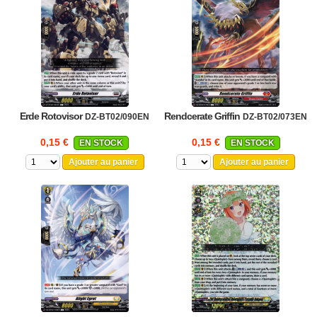
Erde Rotovisor
Rendcerate Griffin
DZ-BT02/090EN
DZ-BT02/073EN
0,15 €
0,15 €
EN STOCK
EN STOCK
Ajouter au panier
Ajouter au panier